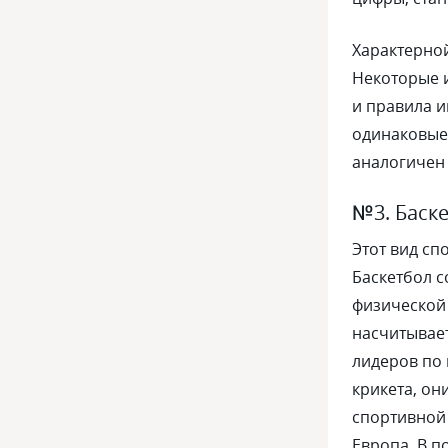
Характерно
Некоторые и
и правила и
одинаковые
аналогичен 
№3. Баск
Этот вид сп
Баскетбол с
физической
насчитывает
лидеров по 
крикета, он
спортивной 
Европа. В п