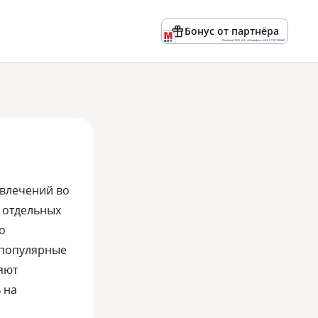
Бонус от партнёра
Реклама ООО «БК «Марафон» ИНН 7701180668
звлечений во
 отдельных
о
 популярные
яют
 на