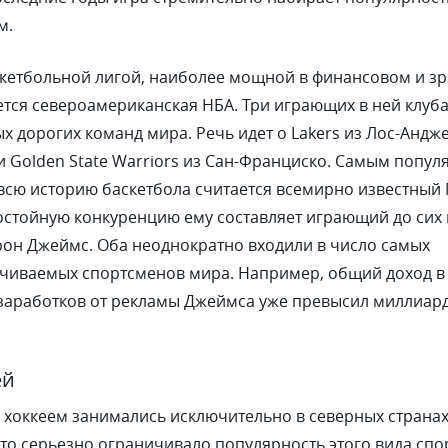
м.
скетбольной лигой, наиболее мощной в финансовом и 
ется североамериканская НБА. Три играющих в ней клуба
х дорогих команд мира. Речь идет о Lakers из Лос-Анджел
 Golden State Warriors из Сан-Франциско. Самым попу
всю историю баскетбола считается всемирно известный
стойную конкуренцию ему составляет играющий до сих 
рон Джеймс. Оба неоднократно входили в число самых
чиваемых спортсменов мира. Например, общий доход в
 заработков от рекламы Джеймса уже превысил миллиар
ей
 хоккеем занимались исключительно в северных странах
то серьезно ограничивало популярность этого вида спо