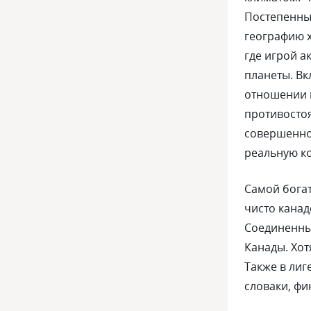
Постепенны
географию х
где игрой а
планеты. Вк
отношении н
противостоя
совершенно 
реальную ко
Самой богат
чисто канад
Соединенны
Канады. Хот
Также в лиг
словаки, фи