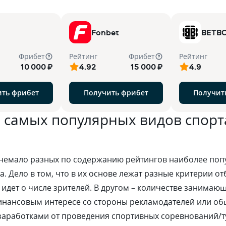
Fonbet
BETB
Фрибет
Рейтинг
Фрибет
Рейтинг
10 000 ₽
4.92
15 000 ₽
4.9
ть фрибет
Получить фрибет
Получит
 самых популярных видов спорт
 немало разных по содержанию рейтингов наиболее по
а. Дело в том, что в их основе лежат разные критерии от
 идет о числе зрителей. В другом – количестве занимающ
финансовым интересе со стороны рекламодателей или о
заработками от проведения спортивных соревнований/т