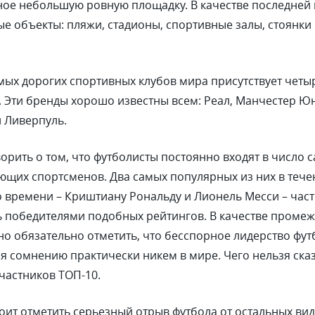
ное небольшую ровную площадку. В качестве последней
е объекты: пляжи, стадионы, спортивные залы, стоянки
мых дорогих спортивных клубов мира присутствует четы
 Эти бренды хорошо известны всем: Реал, Манчестер Ю
 Ливерпуль.
ворить о том, что футболисты постоянно входят в число 
ющих спортсменов. Два самых популярных из них в тече
 времени – Криштиану Рональду и Лионель Месси – час
ь победителями подобных рейтингов. В качестве проме
о обязательно отметить, что бесспорное лидерство фут
я сомнению практически никем в мире. Чего нельзя ска
частников ТОП-10.
оит отметить серьезный отрыв футбола от остальных вид