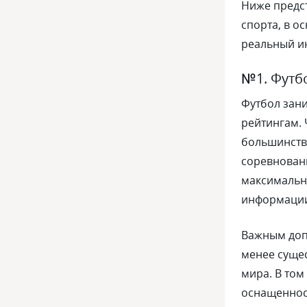
Ниже предс
спорта, в о
реальный ин
№1. Футб
Футбол зан
рейтингам. 
большинств
соревнован
максимальн
информаци
Важным доп
менее сущес
мира. В том
оснащенност