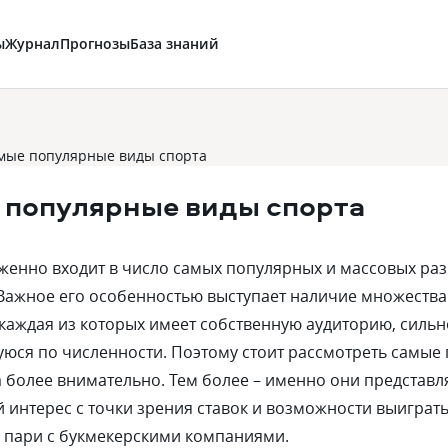
ы
Журнал
Прогнозы
База знаний
мые популярные виды спорта
 популярные виды спорта
женно входит в число самых популярных и массовых ра
 Важное его особенностью выступает наличие множества
каждая из которых имеет собственную аудиторию, сильн
юся по численности. Поэтому стоит рассмотреть самые
 более внимательно. Тем более – именно они представл
интерес с точки зрения ставок и возможности выиграть
 пари с букмекерскими компаниями.