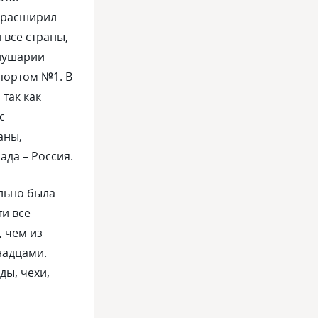
 расширил
 все страны,
олушарии
портом №1. В
так как
с
аны,
ада – Россия.
ально была
ти все
 чем из
надцами.
ды, чехи,