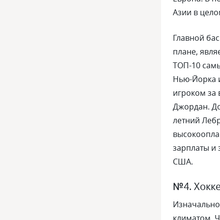
Азии в цело
Главной ба
плане, явля
ТОП-10 самы
Нью-Йорка и
игроком за 
Джордан. До
летний Леб
высокоопла
зарплаты и
США.
№4. Хокк
Изначально
климатом. Ч