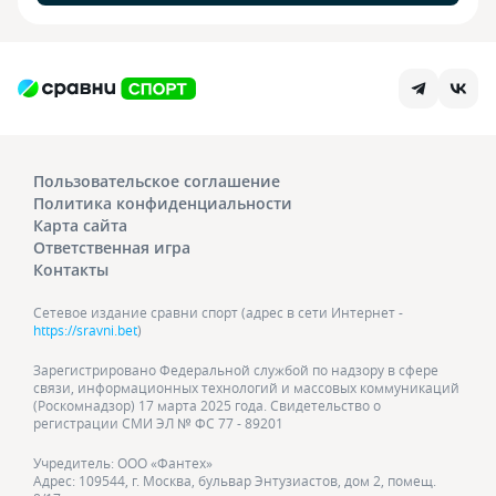
Пользовательское соглашение
Политика конфиденциальности
Карта сайта
Ответственная игра
Контакты
Сетевое издание сравни спорт (адрес в сети Интернет -
https://sravni.bet
)
Зарегистрировано Федеральной службой по надзору в сфере
связи, информационных технологий и массовых коммуникаций
(Роскомнадзор) 17 марта 2025 года. Свидетельство о
регистрации СМИ ЭЛ № ФС 77 - 89201
Учредитель: ООО «Фантех»
Адрес: 109544, г. Москва, бульвар Энтузиастов, дом 2, помещ.