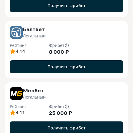
О
Получить фрибет
o
Балтбет
Легальный
Рейтинг
Фрибет
4.14
8 000 ₽
Получить фрибет
7
Мелбет
Легальный
Рейтинг
Фрибет
4.11
25 000 ₽
Получить фрибет