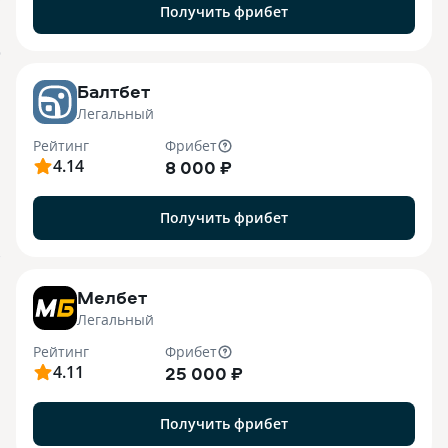
Получить фрибет
o
Балтбет
Легальный
Рейтинг
Фрибет
4.14
8 000 ₽
Получить фрибет
7
Мелбет
Легальный
Рейтинг
Фрибет
4.11
25 000 ₽
Получить фрибет