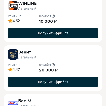
WINLINE
Легальный
Рейтинг
Фрибет
4.62
10 000 ₽
Получить фрибет
Зенит
Легальный
Рейтинг
Фрибет
4.47
20 000 ₽
Получить фрибет
B
Бет-М
Легальный