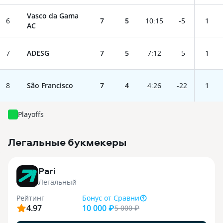
Vasco da Gama
6
7
5
10
:
15
-5
1
AC
7
ADESG
7
5
7
:
12
-5
1
8
São Francisco
7
4
4
:
26
-22
1
Playoffs
Легальные букмекеры
3
Pari
Легальный
Рейтинг
Бонус
от Сравни
4.97
10 000 ₽
5 000
₽