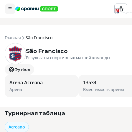
Реклама ООО «БК «Марафон» ИНН 
Главная
São Francisco
São Francisco
Результаты спортивных матчей команды
Футбол
Arena Acreana
13534
Арена
Вместимость арены
Турнирная таблица
Acreano