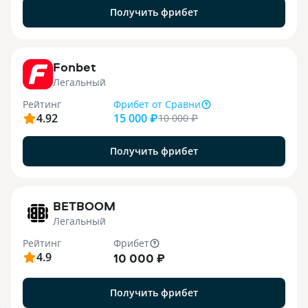
Получить фрибет
9
Fonbet
Легальный
Рейтинг
Фрибет
от Сравни
4.92
15 000 ₽
10 000
₽
Получить фрибет
1
BETBOOM
Легальный
Рейтинг
Фрибет
4.9
10 000 ₽
Получить фрибет
.