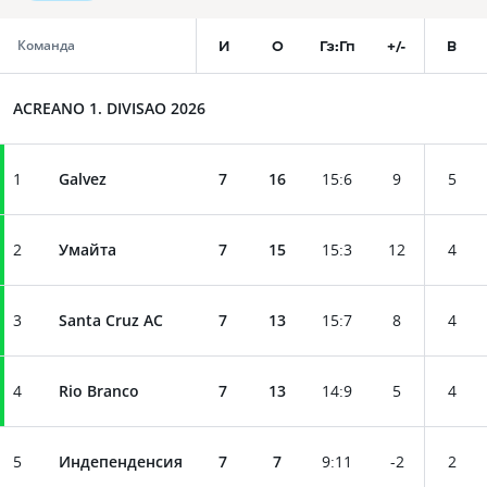
И
О
Гз:Гп
+/-
В
Команда
ACREANO 1. DIVISAO 2026
1
Galvez
7
16
15
:
6
9
5
2
Умайта
7
15
15
:
3
12
4
3
Santa Cruz AC
7
13
15
:
7
8
4
4
Rio Branco
7
13
14
:
9
5
4
5
Индепенденсия
7
7
9
:
11
-2
2