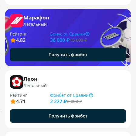
X
Марафон
Легальный
Рейтинг
Бонус
от Сравни
4.82
36 000 ₽
15 000
₽
Получить фрибет
О
j
Леон
Легальный
Рейтинг
Фрибет
от Сравни
4.71
2 222 ₽
2 000
₽
я
Получить фрибет