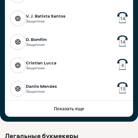
V. J. Batista Santos
14
Защитник
D. Bomfim
14
Защитник
Cristian Lucca
4
Защитник
Danilo Mendes
13
Защитник
Показать еще
Легальные букмекеры