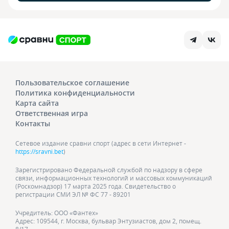
Пользовательское соглашение
Политика конфиденциальности
Карта сайта
Ответственная игра
Контакты
Сетевое издание сравни спорт (адрес в сети Интернет -
https://sravni.bet
)
Зарегистрировано Федеральной службой по надзору в сфере
связи, информационных технологий и массовых коммуникаций
(Роскомнадзор) 17 марта 2025 года. Свидетельство о
регистрации СМИ ЭЛ № ФС 77 - 89201
Учредитель: ООО «Фантех»
Адрес: 109544, г. Москва, бульвар Энтузиастов, дом 2, помещ.