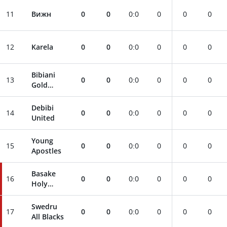
11
Вижн
0
0
0
:
0
0
0
0
12
Karela
0
0
0
:
0
0
0
0
Bibiani
13
0
0
0
:
0
0
0
0
Gold
Stars
Debibi
14
0
0
0
:
0
0
0
0
United
Young
15
0
0
0
:
0
0
0
0
Apostles
Basake
16
0
0
0
:
0
0
0
0
Holy
Stars
Swedru
17
0
0
0
:
0
0
0
0
All Blacks