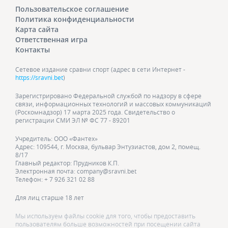
Пользовательское соглашение
Политика конфиденциальности
Карта сайта
Ответственная игра
Контакты
Сетевое издание сравни спорт (адрес в сети Интернет -
https://sravni.bet
)
Зарегистрировано Федеральной службой по надзору в сфере
связи, информационных технологий и массовых коммуникаций
(Роскомнадзор) 17 марта 2025 года. Свидетельство о
регистрации СМИ ЭЛ № ФС 77 - 89201
Учредитель: ООО «Фантех»
Адрес: 109544, г. Москва, бульвар Энтузиастов, дом 2, помещ.
8/17
Главный редактор: Прудников К.П.
Электронная почта: company@sravni.bet
Телефон: + 7 926 321 02 88
Для лиц старше 18 лет
Мы используем файлы cookie для того, чтобы предоставить
пользователям больше возможностей при посещении сайта