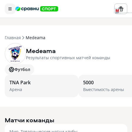
Реклама ООО «БК «Марафон» ИНН 
Главная
Medeama
Medeama
Результаты спортивных матчей команды
Футбол
TNA Park
5000
Арена
Вместимость арены
Матчи команды
Мир, Товарищеские матчи клубы