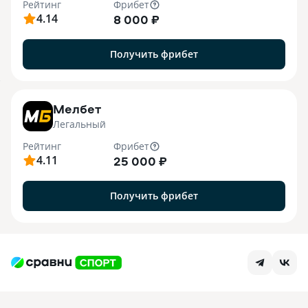
Рейтинг
Фрибет
4.14
8 000 ₽
Получить фрибет
7
Мелбет
Легальный
Рейтинг
Фрибет
4.11
25 000 ₽
Получить фрибет