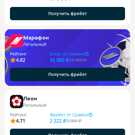
Получить фрибет
.
X
Марафон
Легальный
Рейтинг
Бонус
от Сравни
4.82
36 000 ₽
15 000
₽
Получить фрибет
О
j
Леон
Легальный
Рейтинг
Фрибет
от Сравни
4.71
2 222 ₽
2 000
₽
я