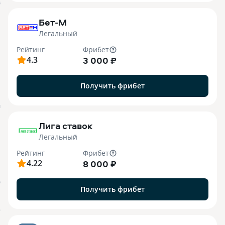
B
Бет-М
Легальный
Рейтинг
Фрибет
4.3
3 000 ₽
Получить фрибет
M
Лига ставок
Легальный
Рейтинг
Фрибет
4.22
8 000 ₽
О
Получить фрибет
o