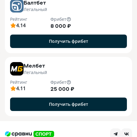
Балтбет
Легальный
Рейтинг
Фрибет
4.14
8 000 ₽
Получить фрибет
7
Мелбет
Легальный
Рейтинг
Фрибет
4.11
25 000 ₽
Получить фрибет