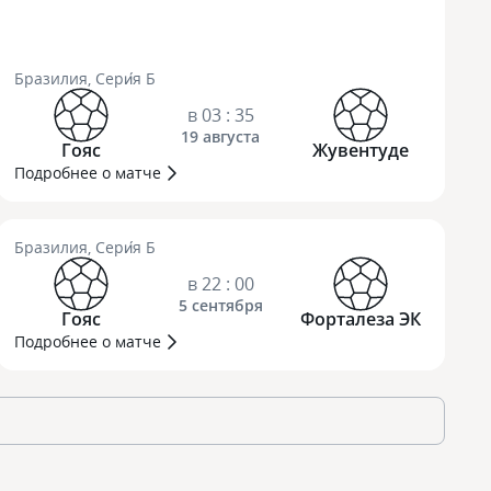
Бразилия, Сери́я Б
в 03 : 35
19 августа
Гояс
Жувентуде
Подробнее о матче
Бразилия, Сери́я Б
в 22 : 00
5 сентября
Гояс
Форталеза ЭК
Подробнее о матче