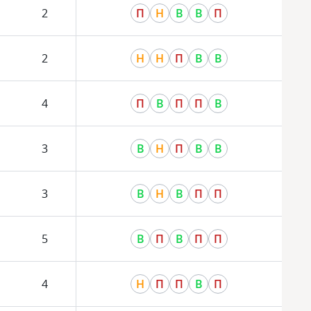
2
П
Н
В
В
П
2
Н
Н
П
В
В
4
П
В
П
П
В
3
В
Н
П
В
В
3
В
Н
В
П
П
5
В
П
В
П
П
4
Н
П
П
В
П