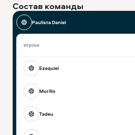
Состав команды
Paulista Daniel
Игроки
Ezequiel
Murillo
Tadeu