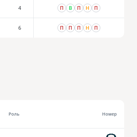
4
П
В
П
Н
П
6
П
П
П
Н
П
Роль
Номер