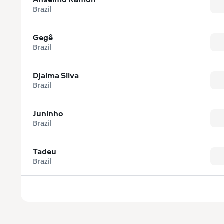
Brazil
Gegê
Brazil
Djalma Silva
Brazil
Juninho
Brazil
Tadeu
Brazil