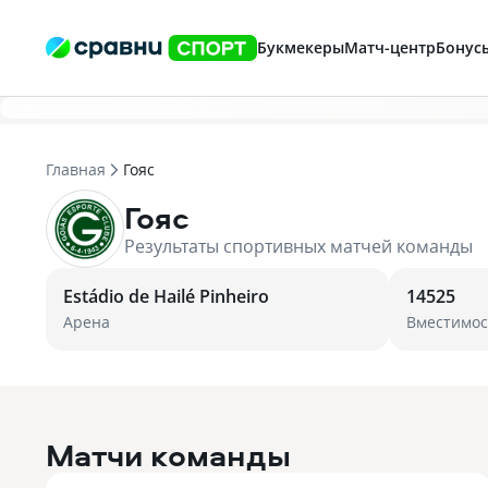
Букмекеры
Матч-центр
Бонус
Главная
Гояс
Гояс
Результаты спортивных матчей команды
Estádio de Hailé Pinheiro
14525
Арена
Вместимос
Матчи команды