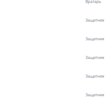
Вратарь
Защитник
Защитник
Защитник
Защитник
Защитник