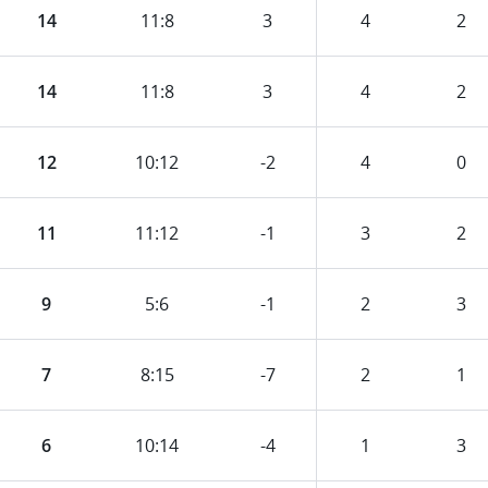
14
11
:
8
3
4
2
14
11
:
8
3
4
2
12
10
:
12
-2
4
0
11
11
:
12
-1
3
2
9
5
:
6
-1
2
3
7
8
:
15
-7
2
1
6
10
:
14
-4
1
3