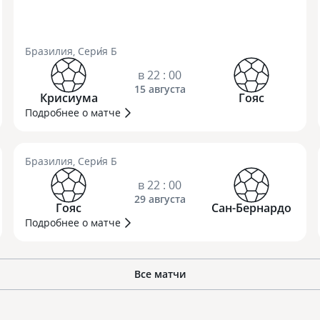
Бразилия, Сери́я Б
в 22 : 00
15 августа
Крисиума
Гояс
Подробнее о матче
Бразилия, Сери́я Б
в 22 : 00
29 августа
Гояс
Сан-Бернардо
Подробнее о матче
Все матчи