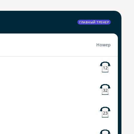
ГЛАВНЫЙ ТРЕНЕР
Номер
12
32
23