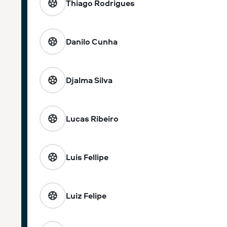
Thiago Rodrigues
Danilo Cunha
Djalma Silva
Lucas Ribeiro
Luis Fellipe
Luiz Felipe