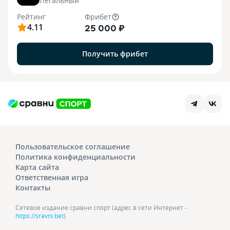
Легальный
Рейтинг
Фрибет
4.11
25 000 ₽
Получить фрибет
Пользовательское соглашение
Политика конфиденциальности
Карта сайта
Ответственная игра
Контакты
Сетевое издание сравни спорт (адрес в сети Интернет -
https://sravni.bet
)