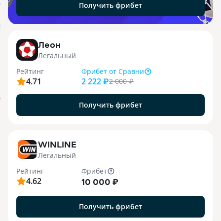
Получить фрибет
О
j
Леон
Легальный
Рейтинг
Фрибет
от Сравни
4.71
2 222 ₽
2 000
₽
я
Получить фрибет
WINLINE
Легальный
Рейтинг
Фрибет
4.62
10 000 ₽
Получить фрибет