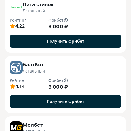
Лига ставок
Легальный
Рейтинг
Фрибет
4.22
8 000 ₽
О
Получить фрибет
o
Балтбет
Легальный
Рейтинг
Фрибет
4.14
8 000 ₽
Получить фрибет
7
Мелбет