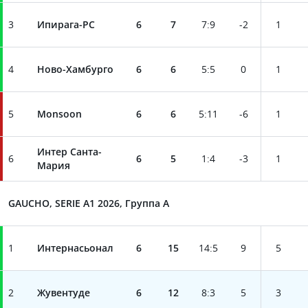
3
Ипирага-РС
6
7
7
:
9
-2
1
4
Ново-Хамбурго
6
6
5
:
5
0
1
5
Monsoon
6
6
5
:
11
-6
1
Интер Санта-
6
6
5
1
:
4
-3
1
Мария
GAUCHO, SERIE A1 2026, Группа A
1
Интернасьонал
6
15
14
:
5
9
5
2
Жувентуде
6
12
8
:
3
5
3