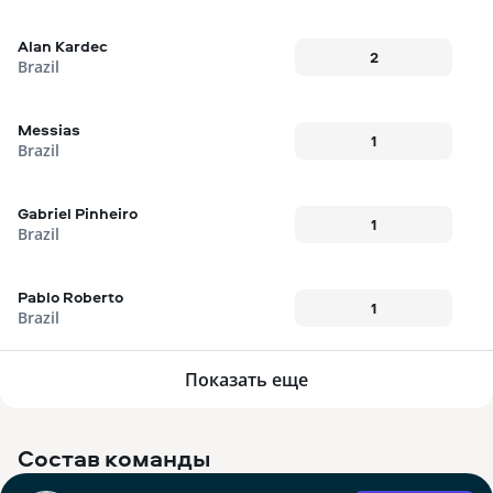
Alan Kardec
2
Brazil
Messias
1
Brazil
Gabriel Pinheiro
1
Brazil
Pablo Roberto
1
Brazil
Показать еще
Состав команды