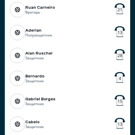
Ruan Carneiro
21
Вратарь
Aderlan
13
Полузащитник
Alan Ruschel
28
Защитник
Bernardo
4
Защитник
Gabriel Borges
15
Защитник
Cabelo
13
Защитник