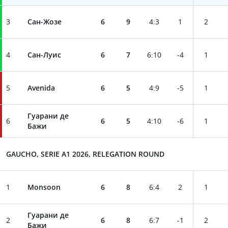
3
Сан-Жозе
6
9
4
:
3
1
2
4
Сан-Луис
6
7
6
:
10
-4
1
5
Avenida
6
5
4
:
9
-5
1
Гуарани де
6
6
5
4
:
10
-6
1
Бажи
GAUCHO, SERIE A1 2026, RELEGATION ROUND
1
Monsoon
6
8
6
:
4
2
1
Гуарани де
2
6
8
6
:
7
-1
2
Бажи