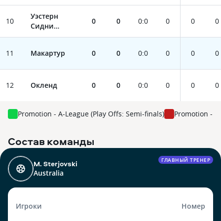
Уэстерн
10
0
0
0
:
0
0
0
0
Сидни
Уондерерс
11
Макартур
0
0
0
:
0
0
0
0
12
Окленд
0
0
0
:
0
0
0
0
Promotion - A-League (Play Offs: Semi-finals)
Promotion - A-
Состав команды
ГЛАВНЫЙ ТРЕНЕР
M. Sterjovski
Australia
Игроки
Номер