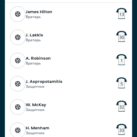
James Hilton
13
Вратарь
J. Lakkis
30
Вратарь
A. Robinson
1
Вратарь
J. Aspropotamitis
5
Защитник
W. McKay
32
Защитник
H. Menham
33
Защитник