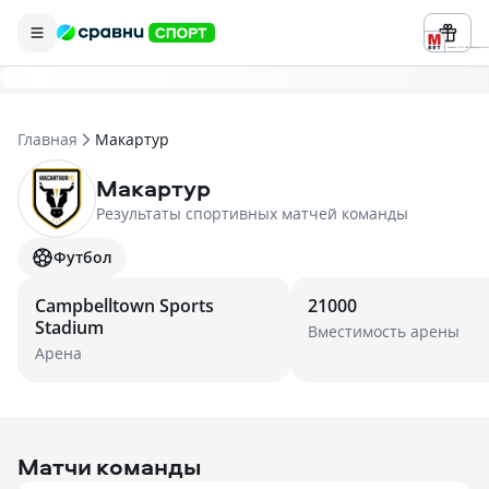
Реклама ООО «БК «Марафон» ИНН 
Главная
Макартур
Макартур
Результаты спортивных матчей команды
Футбол
Campbelltown Sports
21000
Stadium
Вместимость арены
Арена
Матчи команды