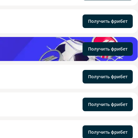
Получить фрибет
Получить фрибет
Получить фрибет
Получить фрибет
Получить фрибет