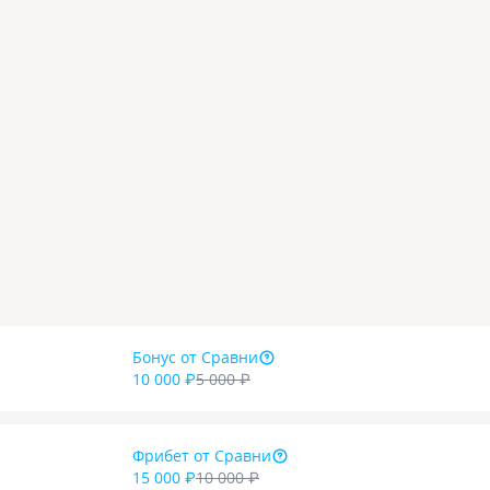
Бонус
от Сравни
10 000 ₽
5 000
₽
Фрибет
от Сравни
15 000 ₽
10 000
₽