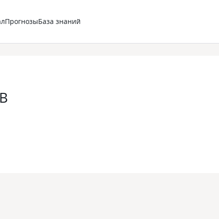
ал
Прогнозы
База знаний
В