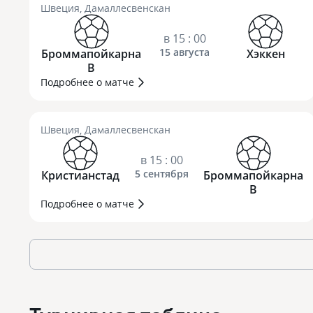
Швеция, Дамаллесвенскан
в 15 : 00
15 августа
Броммапойкарна
Хэккен
В
Подробнее о матче
Швеция, Дамаллесвенскан
в 15 : 00
5 сентября
Кристианстад
Броммапойкарна
В
Подробнее о матче