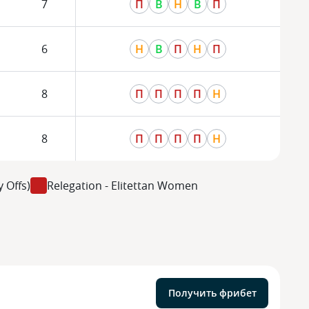
7
П
В
Н
В
П
6
Н
В
П
Н
П
8
П
П
П
П
Н
8
П
П
П
П
Н
 Offs)
Relegation - Elitettan Women
Получить фрибет