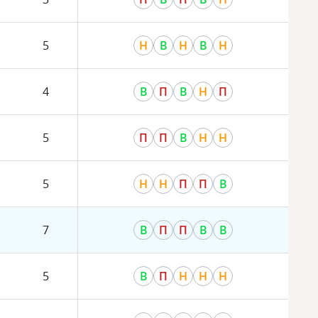
5
Н
В
Н
В
Н
4
В
П
В
Н
П
5
П
П
В
Н
Н
5
Н
Н
П
П
В
7
В
П
П
В
В
5
В
П
Н
Н
Н