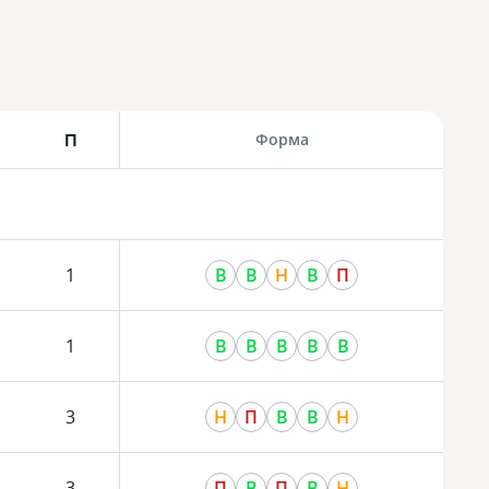
П
Форма
1
В
В
Н
В
П
1
В
В
В
В
В
3
Н
П
В
В
Н
3
П
В
П
В
Н