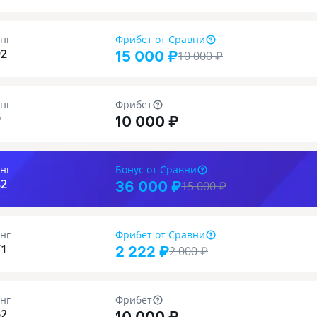
нг
Фрибет
от Сравни
15 000 ₽
92
10 000
₽
нг
Фрибет
10 000 ₽
9
нг
Бонус
от Сравни
36 000 ₽
82
15 000
₽
нг
Фрибет
от Сравни
2 222 ₽
71
2 000
₽
нг
Фрибет
10 000 ₽
62