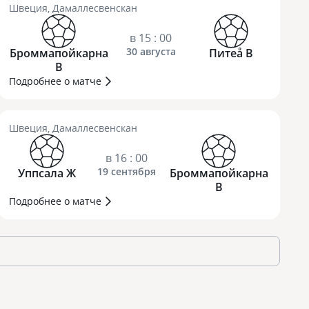
Швеция, Дамаллесвенскан
в 15 : 00
30 августа
Броммапойкарна
Питеå В
В
Подробнее о матче
Швеция, Дамаллесвенскан
в 16 : 00
19 сентября
Уппсала Ж
Броммапойкарна
В
Подробнее о матче