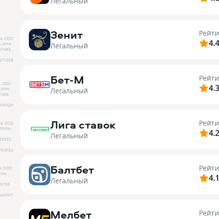
Легальный
Зенит
Рейти
а.
ООО
4.
Легальный
»
ИНН
47493
.
G7hS3B
Бет-М
Рейти
.
ООО
4.
Легальный
ИНН
7406
.
HX3KQM
Лига ставок
Рейти
а.
ООО
ОРИН»
4.
Легальный
69532
.
HhSF3o
Балтбет
Рейти
а.
ООО
он»
4.
Легальный
9758
.
FxoWM7
Мелбет
Рейти