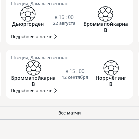
Швеция, Дамаллесвенскан
в 16 : 00
22 августа
Дьюргорден
Броммапойкарна
В
Подробнее о матче
Швеция, Дамаллесвенскан
в 15 : 00
12 сентября
Броммапойкарна
Норрчёпинг
В
В
Подробнее о матче
Все матчи