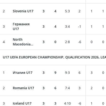
2
Slovenia U17
3
4
5
:
3
2
1
1
Германия
3
3
4
3
:
4
-1
1
1
U17
North
4
3
0
2
:
8
-6
0
0
Macedonia
U17
U17 UEFA EUROPEAN CHAMPIONSHIP, QUALIFICATION 2026, LEA
1
Италия U17
3
9
9
:
3
6
3
0
2
Romania U17
3
6
7
:
4
3
2
0
3
Iceland U17
3
3
4
:
10
-6
1
0