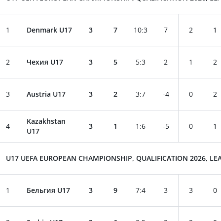
1
Denmark U17
3
7
10
:
3
7
2
1
2
Чехия U17
3
5
5
:
3
2
1
2
3
Austria U17
3
2
3
:
7
-4
0
2
Kazakhstan
4
3
1
1
:
6
-5
0
1
U17
U17 UEFA EUROPEAN CHAMPIONSHIP, QUALIFICATION 2026, LEA
1
Бельгия U17
3
9
7
:
4
3
3
0