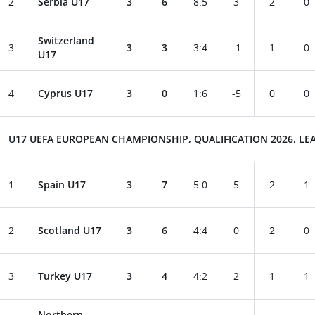
2
Serbia U17
3
6
8
:
5
3
2
0
Switzerland
3
3
3
3
:
4
-1
1
0
U17
4
Cyprus U17
3
0
1
:
6
-5
0
0
U17 UEFA EUROPEAN CHAMPIONSHIP, QUALIFICATION 2026, LEA
1
Spain U17
3
7
5
:
0
5
2
1
2
Scotland U17
3
6
4
:
4
0
2
0
3
Turkey U17
3
4
4
:
2
2
1
1
Northern