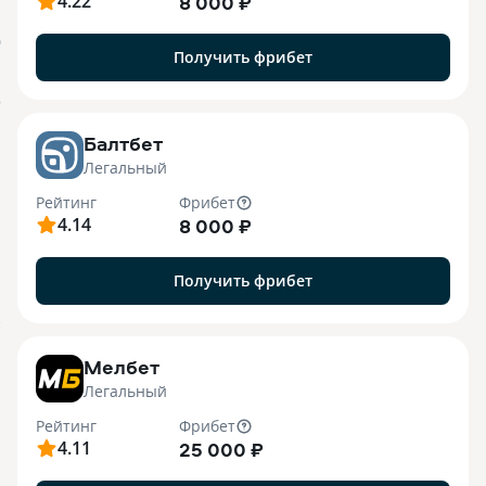
4.22
8 000 ₽
О
Получить фрибет
o
Балтбет
Легальный
Рейтинг
Фрибет
4.14
8 000 ₽
Получить фрибет
7
Мелбет
Легальный
Рейтинг
Фрибет
4.11
25 000 ₽