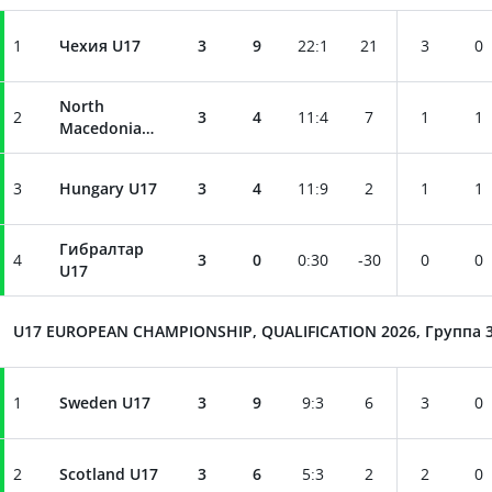
1
Чехия U17
3
9
22
:
1
21
3
0
North
2
3
4
11
:
4
7
1
1
Macedonia
U17
3
Hungary U17
3
4
11
:
9
2
1
1
Гибралтар
4
3
0
0
:
30
-30
0
0
U17
U17 EUROPEAN CHAMPIONSHIP, QUALIFICATION 2026, Группа 
1
Sweden U17
3
9
9
:
3
6
3
0
2
Scotland U17
3
6
5
:
3
2
2
0