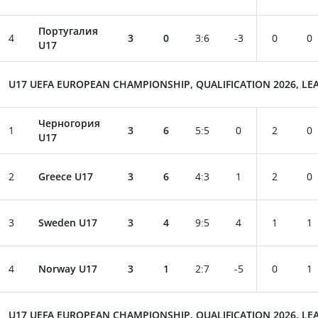
Португалия
4
3
0
3
:
6
-3
0
0
U17
U17 UEFA EUROPEAN CHAMPIONSHIP, QUALIFICATION 2026, LEA
Черногория
1
3
6
5
:
5
0
2
0
U17
2
Greece U17
3
6
4
:
3
1
2
0
3
Sweden U17
3
4
9
:
5
4
1
1
4
Norway U17
3
1
2
:
7
-5
0
1
U17 UEFA EUROPEAN CHAMPIONSHIP, QUALIFICATION 2026, LEA