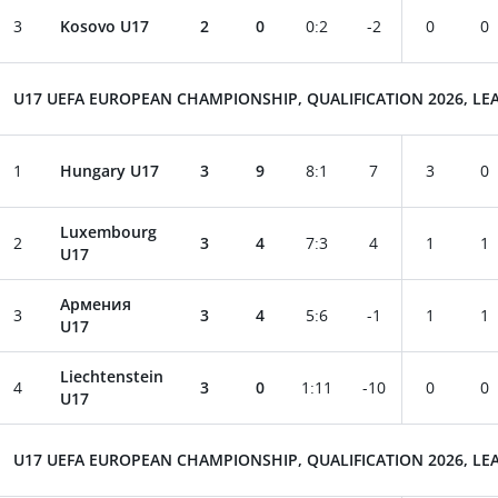
3
Kosovo U17
2
0
0
:
2
-2
0
0
U17 UEFA EUROPEAN CHAMPIONSHIP, QUALIFICATION 2026, LEA
1
Hungary U17
3
9
8
:
1
7
3
0
Luxembourg
2
3
4
7
:
3
4
1
1
U17
Армения
3
3
4
5
:
6
-1
1
1
U17
Liechtenstein
4
3
0
1
:
11
-10
0
0
U17
U17 UEFA EUROPEAN CHAMPIONSHIP, QUALIFICATION 2026, LEA