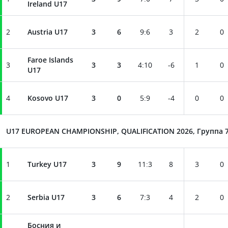
Ireland U17
2
Austria U17
3
6
9
:
6
3
2
0
Faroe Islands
3
3
3
4
:
10
-6
1
0
U17
4
Kosovo U17
3
0
5
:
9
-4
0
0
U17 EUROPEAN CHAMPIONSHIP, QUALIFICATION 2026, Группа 
1
Turkey U17
3
9
11
:
3
8
3
0
2
Serbia U17
3
6
7
:
3
4
2
0
Босния и