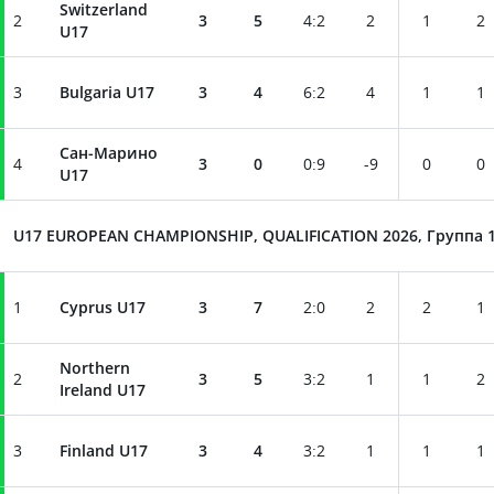
Switzerland
2
3
5
4
:
2
2
1
2
U17
3
Bulgaria U17
3
4
6
:
2
4
1
1
Сан-Марино
4
3
0
0
:
9
-9
0
0
U17
U17 EUROPEAN CHAMPIONSHIP, QUALIFICATION 2026, Группа 
1
Cyprus U17
3
7
2
:
0
2
2
1
Northern
2
3
5
3
:
2
1
1
2
Ireland U17
3
Finland U17
3
4
3
:
2
1
1
1