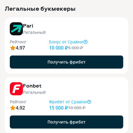
Легальные букмекеры
3
Pari
Легальный
Рейтинг
Бонус
от Сравни
4.97
10 000 ₽
5 000
₽
Получить фрибет
9
Fonbet
Легальный
Рейтинг
Фрибет
от Сравни
4.92
15 000 ₽
10 000
₽
Получить фрибет