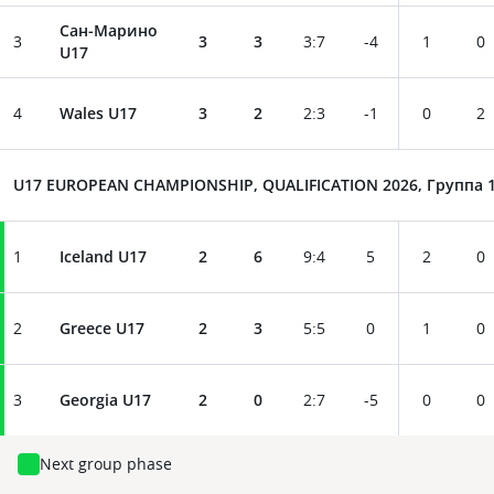
Сан-Марино
3
3
3
3
:
7
-4
1
0
U17
4
Wales U17
3
2
2
:
3
-1
0
2
U17 EUROPEAN CHAMPIONSHIP, QUALIFICATION 2026, Группа 
1
Iceland U17
2
6
9
:
4
5
2
0
2
Greece U17
2
3
5
:
5
0
1
0
3
Georgia U17
2
0
2
:
7
-5
0
0
Next group phase