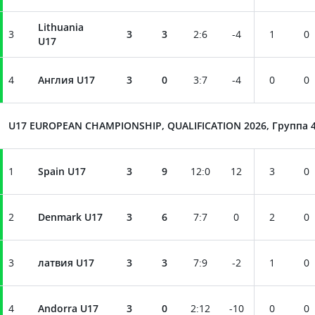
Lithuania
3
3
3
2
:
6
-4
1
0
U17
4
Англия U17
3
0
3
:
7
-4
0
0
U17 EUROPEAN CHAMPIONSHIP, QUALIFICATION 2026, Группа 
1
Spain U17
3
9
12
:
0
12
3
0
2
Denmark U17
3
6
7
:
7
0
2
0
3
латвия U17
3
3
7
:
9
-2
1
0
4
Andorra U17
3
0
2
:
12
-10
0
0