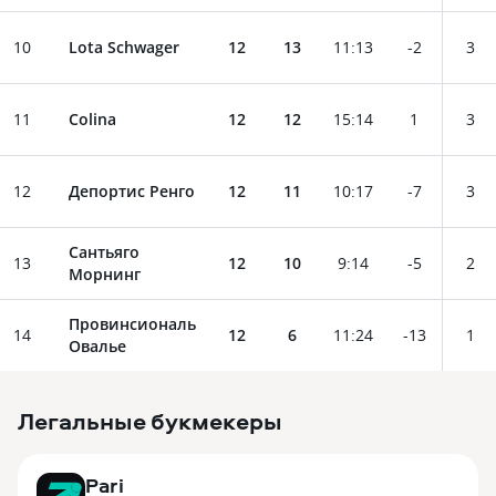
10
Lota Schwager
12
13
11
:
13
-2
3
11
Colina
12
12
15
:
14
1
3
12
Депортис Ренго
12
11
10
:
17
-7
3
Сантьяго
13
12
10
9
:
14
-5
2
Морнинг
Провинсиональ
14
12
6
11
:
24
-13
1
Овалье
Легальные букмекеры
3
Pari