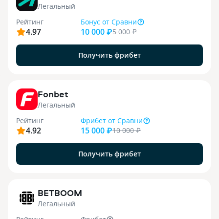
Легальный
Рейтинг
Бонус
от Сравни
4.97
10 000 ₽
5 000
₽
Получить фрибет
9
Fonbet
Легальный
Рейтинг
Фрибет
от Сравни
4.92
15 000 ₽
10 000
₽
Получить фрибет
1
BETBOOM
Легальный