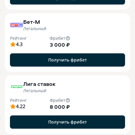
B
Бет-М
Легальный
Рейтинг
Фрибет
4.3
3 000 ₽
Получить фрибет
M
Лига ставок
Легальный
Рейтинг
Фрибет
4.22
8 000 ₽
О
Получить фрибет
o