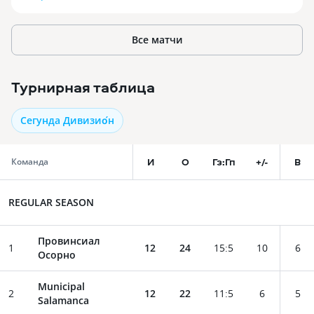
Все матчи
Турнирная таблица
Сегунда Дивизио́н
И
О
Гз:Гп
+/-
В
Команда
REGULAR SEASON
Провинсиал
1
12
24
15
:
5
10
6
Осорно
Municipal
2
12
22
11
:
5
6
5
Salamanca