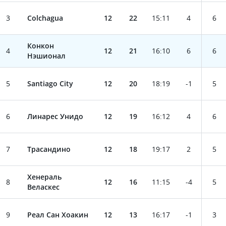
3
Colchagua
12
22
15
:
11
4
6
Конкон
4
12
21
16
:
10
6
6
Нэшионал
5
Santiago City
12
20
18
:
19
-1
5
6
Линарес Унидо
12
19
16
:
12
4
6
7
Трасандино
12
18
19
:
17
2
5
Хенераль
8
12
16
11
:
15
-4
5
Веласкес
9
Реал Сан Хоакин
12
13
16
:
17
-1
3