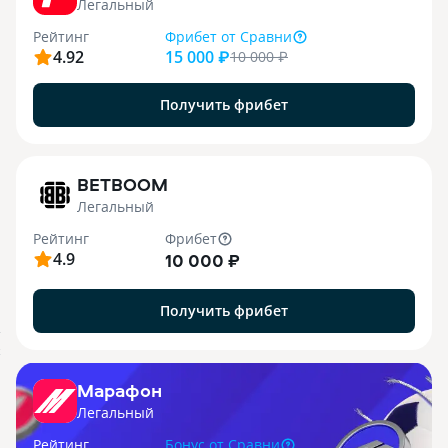
Легальный
Рейтинг
Фрибет
от Сравни
4.92
15 000 ₽
10 000
₽
Получить фрибет
1
BETBOOM
Легальный
Рейтинг
Фрибет
4.9
10 000 ₽
Получить фрибет
.
X
Марафон
Легальный
Рейтинг
Бонус
от Сравни