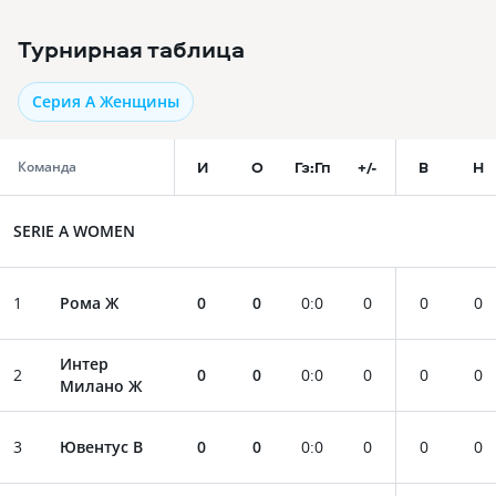
Турнирная таблица
Серия А Женщины
И
О
Гз:Гп
+/-
В
Н
Команда
SERIE A WOMEN
1
Рома Ж
0
0
0
:
0
0
0
0
Интер
2
0
0
0
:
0
0
0
0
Милано Ж
3
Ювентус В
0
0
0
:
0
0
0
0