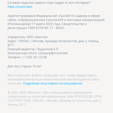
Сетевое издание сравни спорт (адрес в сети Интернет -
https://sravni.bet
)
Зарегистрировано Федеральной службой по надзору в сфере
связи, информационных технологий и массовых коммуникаций
(Роскомнадзор) 17 марта 2025 года. Свидетельство о
регистрации СМИ ЭЛ № ФС 77 - 89201
Учредитель: ООО «Фантех»
Адрес: 109544, г. Москва, бульвар Энтузиастов, дом 2, помещ.
8/17
Главный редактор: Прудников К.П.
Электронная почта: company@sravni.bet
Телефон: + 7 926 321 02 88
Для лиц старше 18 лет
Мы используем файлы cookie для того, чтобы предоставить
пользователям больше возможностей при посещении сайта
sravni.bet.
Подробнее об условиях использования.
© 2025, ООО «Фантех». При использовании материалов
гиперссылка на sravni.bet обязательна. ИНН 9705235230, ОГРН
1247700777246. 109544, г. Москва, бульвар Энтузиастов, дом 2,
помещ. 8/17