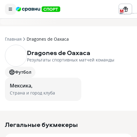
Реклама ООО «БК «Марафон» ИНН 
Главная
Dragones de Oaxaca
Dragones de Oaxaca
Результаты спортивных матчей команды
Футбол
Мексика,
Страна и город клуба
Легальные букмекеры
3