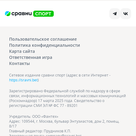
Пользовательское соглашение
Политика конфиденциальности
Карта сайта
Ответственная игра
Контакты
Сетевое издание сравни спорт (адрес в сети Интернет -
https://sravni.bet
)
Зарегистрировано Федеральной службой по надзору в сфере
связи, информационных технологий и массовых коммуникаций
(Роскомнадзор) 17 марта 2025 года. Свидетельство о
регистрации СМИ ЭЛ № ФС 77 - 89201
Учредитель: ООО «Фантех»
Адрес: 109544, г. Москва, бульвар Энтузиастов, дом 2, помещ.
8/17
Главный редактор: Прудников К.П.
Электронная почта: company@sravni.bet