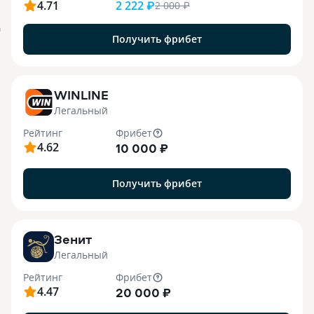
4.71
2 222 ₽
2 000
₽
я
Получить фрибет
WINLINE
Легальный
Рейтинг
Фрибет
4.62
10 000 ₽
Получить фрибет
Зенит
Легальный
Рейтинг
Фрибет
4.47
20 000 ₽