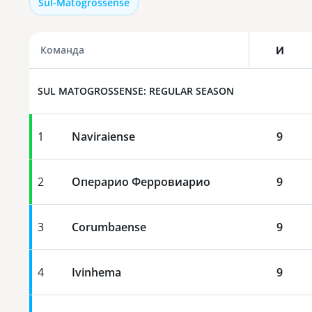
Sul-Matogrossense
И
Команда
SUL MATOGROSSENSE: REGULAR SEASON
1
Naviraiense
9
2
Операрио Ферровиарио
9
3
Corumbaense
9
4
Ivinhema
9