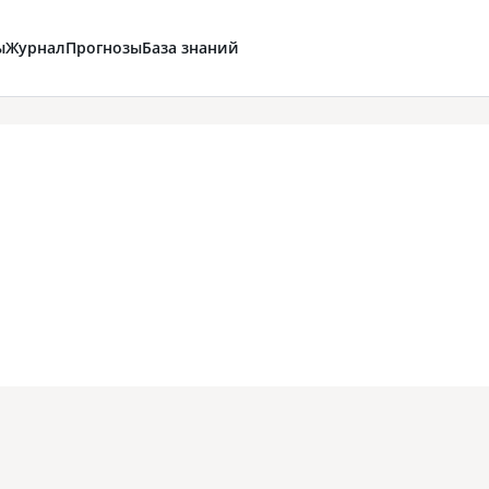
ы
Журнал
Прогнозы
База знаний