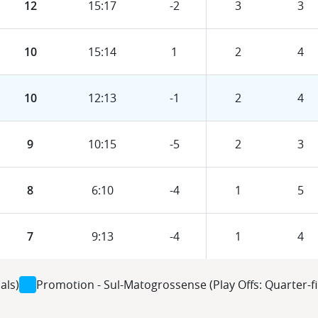
12
15
:
17
-2
3
3
10
15
:
14
1
2
4
10
12
:
13
-1
2
4
9
10
:
15
-5
2
3
8
6
:
10
-4
1
5
7
9
:
13
-4
1
4
als)
Promotion - Sul-Matogrossense (Play Offs: Quarter-fi