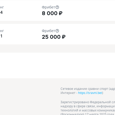
нг
Фрибет
8 000 ₽
14
нг
Фрибет
25 000 ₽
11
Сетевое издание сравни спорт (адр
Интернет -
https://sravni.bet
)
Зарегистрировано Федеральной сл
надзору в сфере связи, информац
технологий и массовых коммуник
(Роскомнадзор) 17 марта 2025 года.