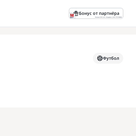
Бонус от партнёра
Реклама ООО «БК «Марафон» ИНН 7701180668
Футбол