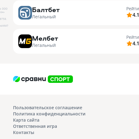
Балтбет
Рейти
а.
ООО
он»
4.
Легальный
9758
.
FxoWM7
Мелбет
Рейти
4.
Легальный
Пользовательское соглашение
Политика конфиденциальности
Карта сайта
Ответственная игра
Контакты