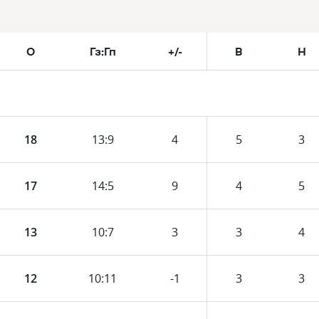
О
Гз:Гп
+/-
В
Н
18
13
:
9
4
5
3
17
14
:
5
9
4
5
13
10
:
7
3
3
4
12
10
:
11
-1
3
3