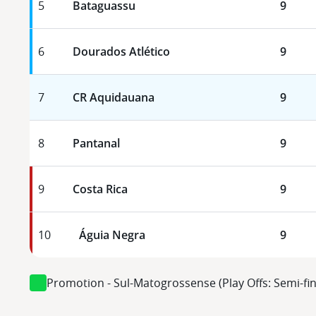
5
Bataguassu
9
6
Dourados Atlético
9
7
CR Aquidauana
9
8
Pantanal
9
9
Costa Rica
9
10
Águia Negra
9
Promotion - Sul-Matogrossense (Play Offs: Semi-fin