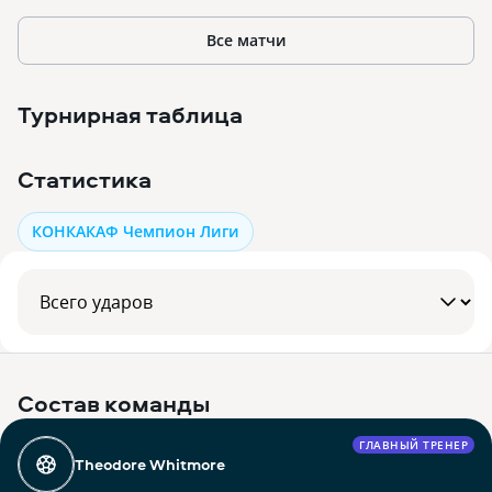
Все матчи
Турнирная таблица
Статистика
КОНКАКАФ Чемпион Лиги
Состав команды
ГЛАВНЫЙ ТРЕНЕР
Theodore Whitmore