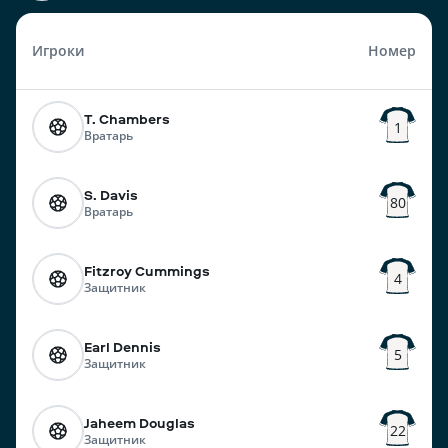
Игроки
Номер
T. Chambers
1
Вратарь
S. Davis
80
Вратарь
Fitzroy Cummings
4
Защитник
Earl Dennis
5
Защитник
Jaheem Douglas
22
Защитник