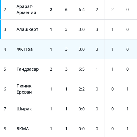
Арарат-
2
2
6
6
:
4
2
2
0
Армения
3
Алашкерт
1
3
3
:
0
3
1
0
4
ФК Ноа
1
3
3
:
0
3
1
0
5
Гандзасар
2
3
6
:
5
1
1
0
Пюник
6
1
1
2
:
2
0
0
1
Ереван
7
Ширак
1
1
0
:
0
0
0
1
8
БКМА
1
1
0
:
0
0
0
1