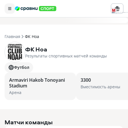
Реклама ООО «БК «Марафон» ИНН 
Главная
ФК Ноа
ФК Ноа
Результаты спортивных матчей команды
Футбол
Armaviri Hakob Tonoyani
3300
Stadium
Вместимость арены
Арена
Матчи команды