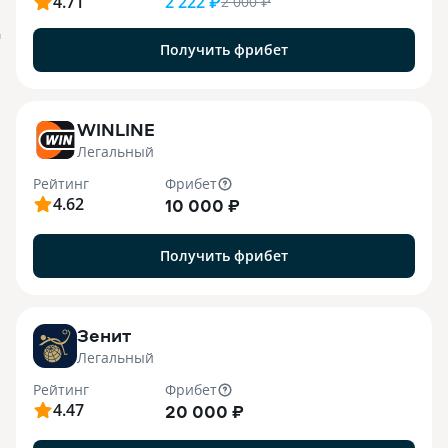
4.71
2 222 ₽
2 000
₽
я
Получить фрибет
WINLINE
Легальный
Рейтинг
Фрибет
4.62
10 000 ₽
Получить фрибет
Зенит
Легальный
Рейтинг
Фрибет
4.47
20 000 ₽