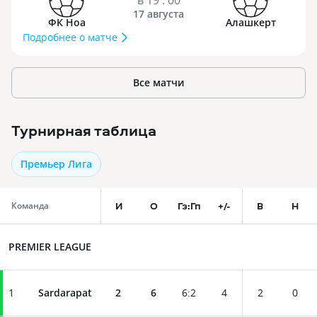
в 19 : 00
17 августа
ФК Ноа
Алашкерт
Подробнее о матче
Все матчи
Турнирная таблица
Премьер Лига
И
О
Гз:Гп
+/-
В
Н
Команда
PREMIER LEAGUE
1
Sardarapat
2
6
6
:
2
4
2
0