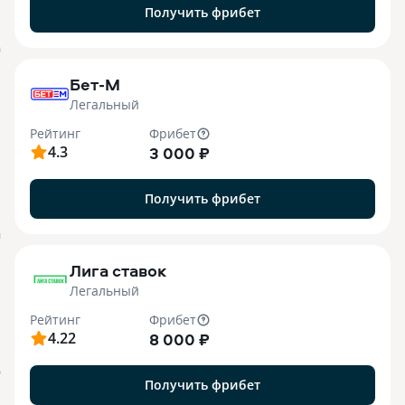
Получить фрибет
B
Бет-М
Легальный
Рейтинг
Фрибет
4.3
3 000 ₽
Получить фрибет
M
Лига ставок
Легальный
Рейтинг
Фрибет
4.22
8 000 ₽
О
Получить фрибет