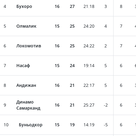
4
Бухоро
16
27
21
:
18
3
8
5
Олмалик
15
25
24
:
20
4
7
6
Локомотив
16
25
24
:
22
2
7
7
Насаф
15
24
19
:
14
5
6
8
Андижан
16
21
22
:
17
5
6
Динамо
9
16
21
25
:
27
-2
6
Самарканд
10
Буньодкор
15
19
14
:
19
-5
6