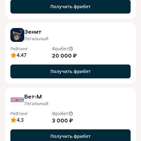
Получить фрибет
Зенит
Легальный
Рейтинг
Фрибет
4.47
20 000 ₽
Получить фрибет
B
Бет-М
Легальный
Рейтинг
Фрибет
4.3
3 000 ₽
Получить фрибет