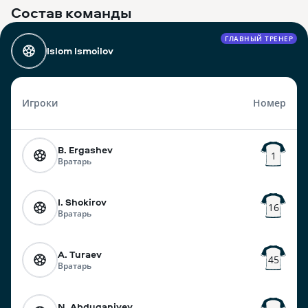
Состав команды
ГЛАВНЫЙ ТРЕНЕР
Islom Ismoilov
Игроки
Номер
B. Ergashev
1
Вратарь
I. Shokirov
16
Вратарь
A. Turaev
45
Вратарь
N. Abduganiyev