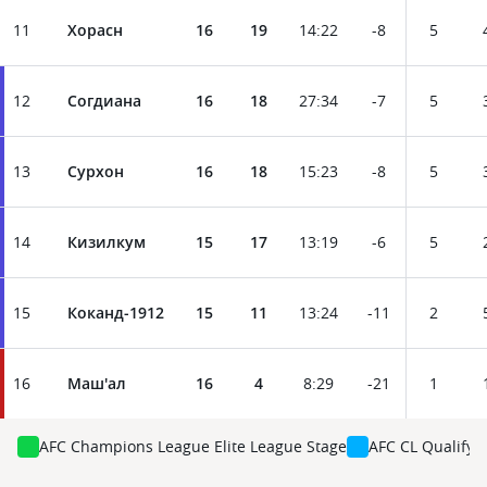
11
Хорасн
16
19
14
:
22
-8
5
12
Согдиана
16
18
27
:
34
-7
5
13
Сурхон
16
18
15
:
23
-8
5
14
Кизилкум
15
17
13
:
19
-6
5
15
Коканд-1912
15
11
13
:
24
-11
2
16
Маш'ал
16
4
8
:
29
-21
1
AFC Champions League Elite League Stage
AFC CL Qualifyi