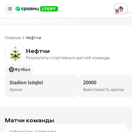
Реклама ООО «БК «Марафон» ИНН 
Главная
Нефтчи
Нефтчи
Результаты спортивных матчей команды
Футбол
Stadion Istiqlol
20000
Арена
Вместимость арены
Матчи команды
Узбекистан, Суперлига