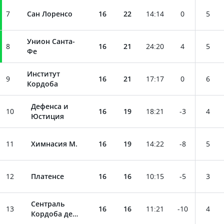
7
Сан Лоренсо
16
22
14
:
14
0
5
Унион Санта-
8
16
21
24
:
20
4
5
Фе
Институт
9
16
21
17
:
17
0
6
Кордоба
Дефенса и
10
16
19
18
:
21
-3
4
Юстиция
11
Химнасия М.
16
19
14
:
22
-8
5
12
Платенсе
16
16
10
:
15
-5
3
Сентраль
13
16
16
11
:
21
-10
4
Кордоба де
Сантьяго