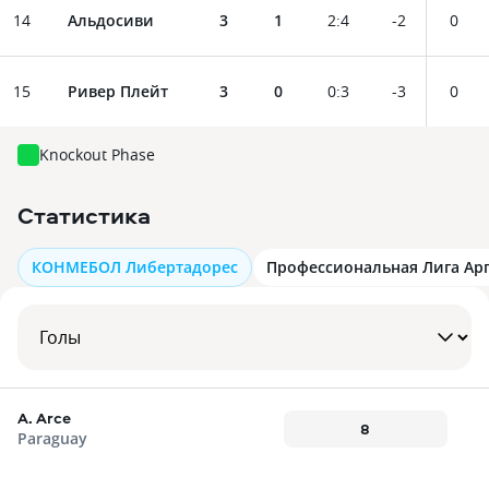
14
Альдосиви
3
1
2
:
4
-2
0
15
Ривер Плейт
3
0
0
:
3
-3
0
Knockout Phase
Статистика
КОНМЕБОЛ Либертадорес
Профессиональная Лига Ар
A. Arce
8
Paraguay