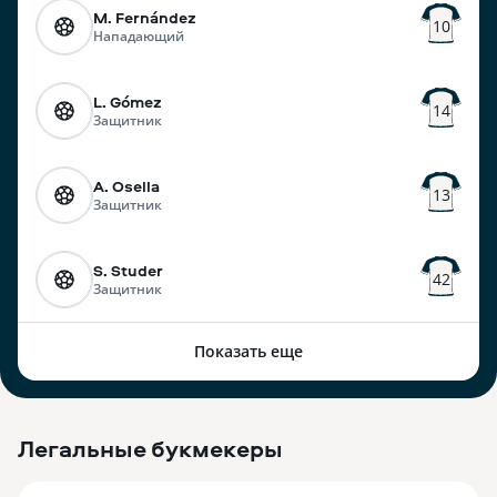
M. Fernández
10
Нападающий
L. Gómez
14
Защитник
A. Osella
13
Защитник
S. Studer
42
Защитник
Показать еще
Легальные букмекеры
3