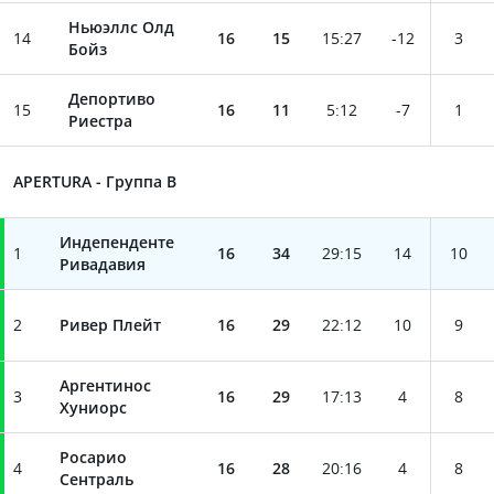
Ньюэллс Олд
14
16
15
15
:
27
-12
3
Бойз
Депортиво
15
16
11
5
:
12
-7
1
Риестра
APERTURA - Группа B
Индепенденте
1
16
34
29
:
15
14
10
Ривадавия
2
Ривер Плейт
16
29
22
:
12
10
9
Аргентинос
3
16
29
17
:
13
4
8
Хуниорс
Росарио
4
16
28
20
:
16
4
8
Сентраль