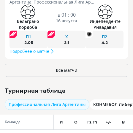
Аргентина, Профессиональная Лига Аргентины
в 01 : 00
16 августа
Бельграно
Индепенденте
Кордоба
Ривадавия
П1
X
П2
2.05
3.1
4.2
Подробнее о матче
Все матчи
Турнирная таблица
Профессиональная Лига Аргентины
КОНМЕБОЛ Либер
И
О
Гз:Гп
+/-
В
Команда