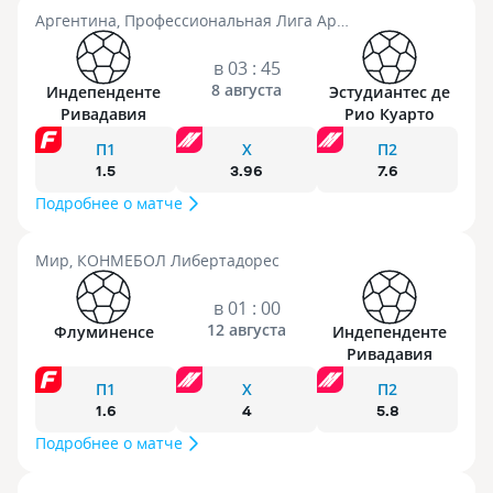
Аргентина, Профессиональная Лига Аргентины
в 03 : 45
8 августа
Индепенденте
Эстудиантес де
Ривадавия
Рио Куарто
П1
X
П2
1.5
3.96
7.6
Подробнее о матче
Мир, КОНМЕБОЛ Либертадорес
в 01 : 00
12 августа
Флуминенсе
Индепенденте
Ривадавия
П1
X
П2
1.6
4
5.8
Подробнее о матче