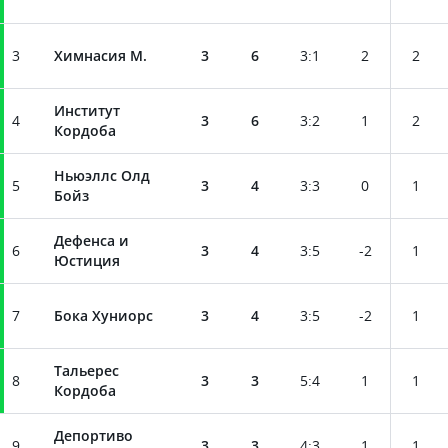
3
Химнасия М.
3
6
3
:
1
2
2
Институт
4
3
6
3
:
2
1
2
Кордоба
Ньюэллс Олд
5
3
4
3
:
3
0
1
Бойз
Дефенса и
6
3
4
3
:
5
-2
1
Юстиция
7
Бока Хуниорс
3
4
3
:
5
-2
1
Тальерес
8
3
3
5
:
4
1
1
Кордоба
Депортиво
9
3
3
4
:
3
1
1