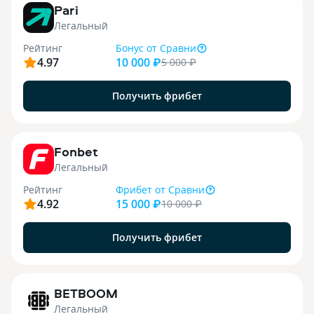
Pari
Легальный
Рейтинг
Бонус
от Сравни
4.97
10 000 ₽
5 000
₽
Получить фрибет
9
Fonbet
Легальный
Рейтинг
Фрибет
от Сравни
4.92
15 000 ₽
10 000
₽
Получить фрибет
1
BETBOOM
Легальный