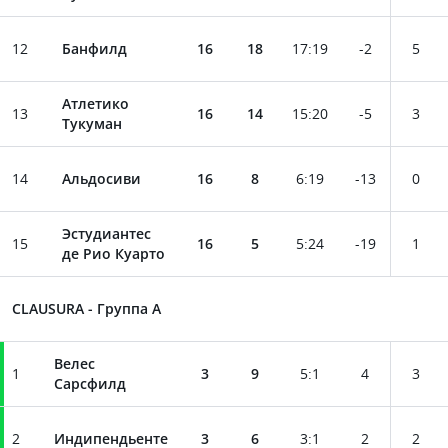
12
Банфилд
16
18
17
:
19
-2
5
Атлетико
13
16
14
15
:
20
-5
3
Тукуман
14
Альдосиви
16
8
6
:
19
-13
0
Эстудиантес
15
16
5
5
:
24
-19
1
де Рио Куарто
CLAUSURA - Группа A
Велес
1
3
9
5
:
1
4
3
Сарсфилд
2
Индипендьенте
3
6
3
:
1
2
2