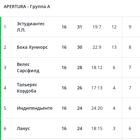
APERTURA - Группа A
Эстудиантес
1
16
31
19
:
7
12
9
Л.П.
2
Бока Хуниорс
16
30
22
:
9
13
8
Велес
3
16
28
18
:
12
6
7
Сарсфилд
Тальерес
4
16
26
17
:
13
4
7
Кордоба
5
Индипендьенте
16
24
24
:
20
4
6
6
Ланус
16
24
18
:
15
3
6