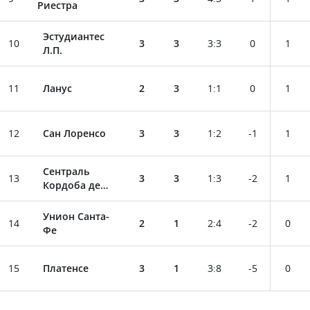
Риестра
Эстудиантес
10
3
3
3
:
3
0
1
Л.П.
11
Ланус
2
3
1
:
1
0
1
12
Сан Лоренсо
3
3
1
:
2
-1
1
Сентраль
13
3
3
1
:
3
-2
1
Кордоба де
Сантьяго
Унион Санта-
14
2
1
2
:
4
-2
0
Фе
15
Платенсе
3
1
3
:
8
-5
0