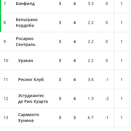
7
Банфилд
3
4
3
:
3
0
1
Бельграно
8
3
4
2
:
2
0
1
Кордоба
Росарио
9
3
4
2
:
2
0
1
Сентраль
10
Уракан
3
4
2
:
2
0
1
11
Ресинг Клуб
3
4
3
:
4
-1
1
Эстудиантес
12
3
4
1
:
3
-2
1
де Рио Куарто
Сарминто
13
3
3
6
:
7
-1
1
Хунина