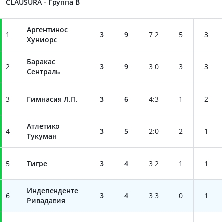
CLAUSURA - Группа B
Аргентинос
1
3
9
7
:
2
5
3
Хуниорс
Баракас
2
3
9
3
:
0
3
3
Сентраль
3
Гимнасия Л.П.
3
6
4
:
3
1
2
Атлетико
4
3
5
2
:
0
2
1
Тукуман
5
Тигре
3
4
3
:
2
1
1
Индепенденте
6
3
4
3
:
3
0
1
Ривадавия