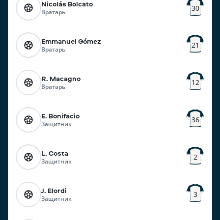
Nicolás Bolcato
30
Вратарь
Emmanuel Gómez
21
Вратарь
R. Macagno
12
Вратарь
E. Bonifacio
36
Защитник
L. Costa
2
Защитник
J. Elordi
3
Защитник