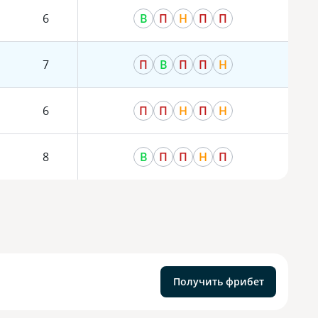
6
В
П
Н
П
П
7
П
В
П
П
Н
6
П
П
Н
П
Н
8
В
П
П
Н
П
Получить фрибет