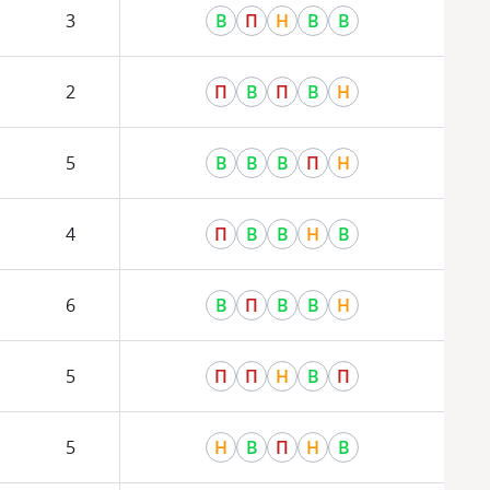
3
В
П
Н
В
В
2
П
В
П
В
Н
5
В
В
В
П
Н
4
П
В
В
Н
В
6
В
П
В
В
Н
5
П
П
Н
В
П
5
Н
В
П
Н
В