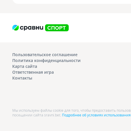
Пользовательское соглашение
Политика конфиденциальности
Карта сайта
Ответственная игра
Контакты
Мы используем файлы cookie для того, чтобы предоставить польз
посещении сайта sravni.bet.
Подробнее об условиях использования