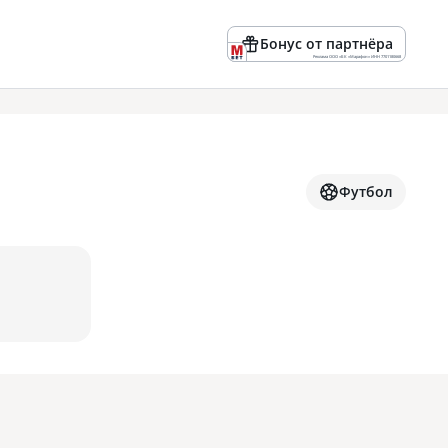
Бонус от партнёра
Реклама ООО «БК «Марафон» ИНН 7701180668
Футбол