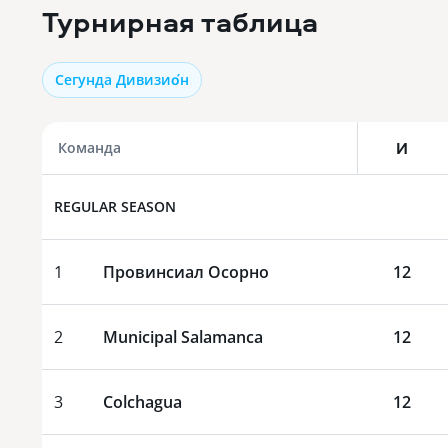
Турнирная таблица
Сегунда Дивизио́н
И
Команда
REGULAR SEASON
1
Провинсиал Осорно
12
2
Municipal Salamanca
12
3
Colchagua
12