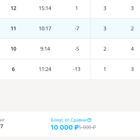
12
15
:
14
1
3
3
11
10
:
17
-7
3
2
10
9
:
14
-5
2
4
6
11
:
24
-13
1
3
нг
Бонус
от Сравни
10 000 ₽
97
5 000
₽