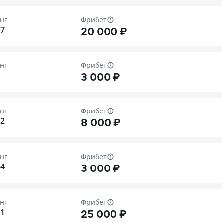
нг
Фрибет
20 000 ₽
47
нг
Фрибет
3 000 ₽
3
нг
Фрибет
8 000 ₽
22
нг
Фрибет
3 000 ₽
14
нг
Фрибет
25 000 ₽
11