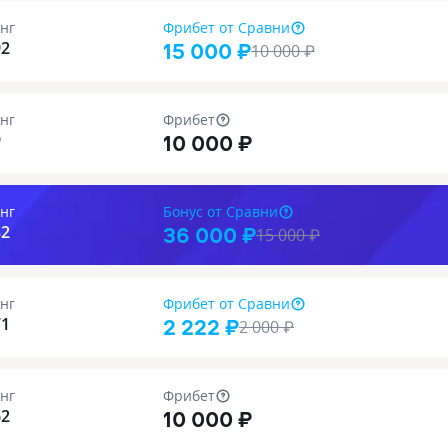
нг
Фрибет
от Сравни
15 000 ₽
92
10 000
₽
нг
Фрибет
10 000 ₽
9
нг
Бонус
от Сравни
36 000 ₽
82
15 000
₽
нг
Фрибет
от Сравни
2 222 ₽
71
2 000
₽
нг
Фрибет
10 000 ₽
62