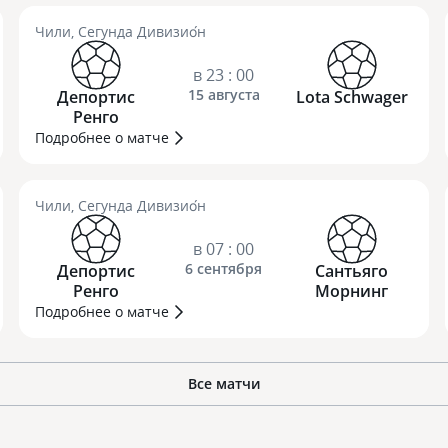
Чили, Сегунда Дивизио́н
в 23 : 00
15 августа
Депортис
Lota Schwager
Ренго
Подробнее о матче
Чили, Сегунда Дивизио́н
в 07 : 00
6 сентября
Депортис
Сантьяго
Ренго
Морнинг
Подробнее о матче
Все матчи