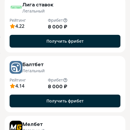
Лига ставок
Легальный
Рейтинг
Фрибет
4.22
8 000 ₽
О
Получить фрибет
o
Балтбет
Легальный
Рейтинг
Фрибет
4.14
8 000 ₽
Получить фрибет
7
Мелбет