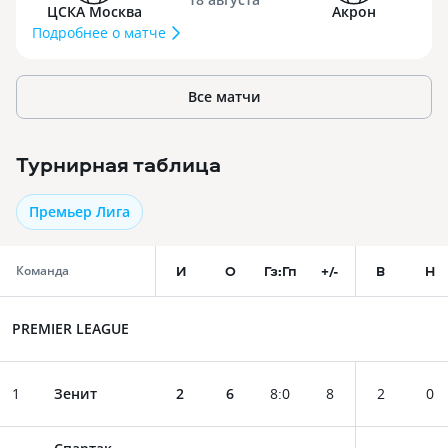
ЦСКА Москва
Акрон
Подробнее о матче
Все матчи
Турнирная таблица
Премьер Лига
И
О
Гз:Гп
+/-
В
Н
Команда
PREMIER LEAGUE
1
Зенит
2
6
8
:
0
8
2
0