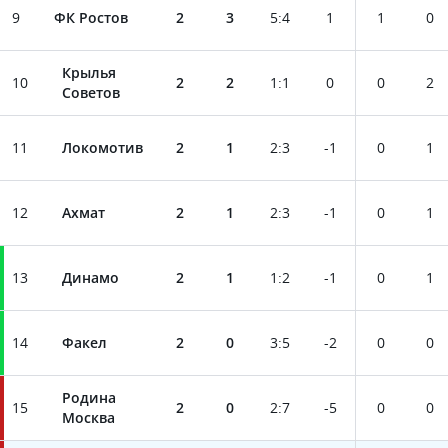
9
ФК Ростов
2
3
5
:
4
1
1
0
Крылья
10
2
2
1
:
1
0
0
2
Советов
11
Локомотив
2
1
2
:
3
-1
0
1
12
Ахмат
2
1
2
:
3
-1
0
1
13
Динамо
2
1
1
:
2
-1
0
1
14
Факел
2
0
3
:
5
-2
0
0
Родина
15
2
0
2
:
7
-5
0
0
Москва