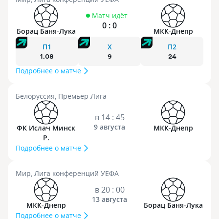
Матч идёт
0 : 0
Борац Баня-Лука
МКК-Днепр
П1
X
П2
1.08
9
24
Подробнее о матче
Белоруссия, Премьер Лига
в 14 : 45
9 августа
ФК Ислач Минск
МКК-Днепр
Р.
Подробнее о матче
Мир, Лига конференций УЕФА
в 20 : 00
13 августа
МКК-Днепр
Борац Баня-Лука
Подробнее о матче