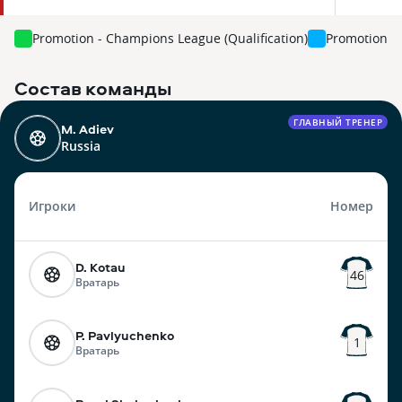
Promotion - Champions League (Qualification)
Promotion - 
Состав команды
ГЛАВНЫЙ ТРЕНЕР
M. Adiev
Russia
Игроки
Номер
D. Kotau
46
Вратарь
P. Pavlyuchenko
1
Вратарь