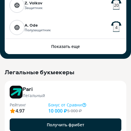
Z. Volkov
20
Защитник
A. Ode
4
Полузащитник
Показать еще
Легальные букмекеры
3
Pari
Легальный
Рейтинг
Бонус
от Сравни
4.97
10 000 ₽
5 000
₽
Получить фрибет