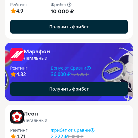
Рейтинг
Фрибет
4.9
10 000 ₽
Получить фрибет
.
X
Марафон
Легальный
Рейтинг
Бонус
от Сравни
4.82
36 000 ₽
15 000
₽
Получить фрибет
О
j
Леон
Легальный
Рейтинг
Фрибет
от Сравни
4.71
2 222 ₽
2 000
₽