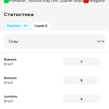
Promotion - Paulista (Play Offs: Quarter-finals)
Relegation -
Статистика
Paulista - A1
Сери́я Б
Robson
7
Brazil
Romulo
5
Brazil
Juninho
2
Brazil