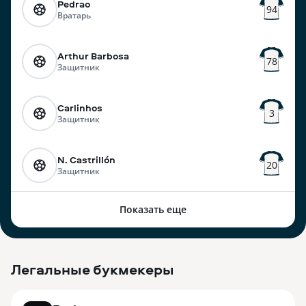
Pedrao
94
Вратарь
Arthur Barbosa
78
Защитник
Carlinhos
3
Защитник
N. Castrillón
20
Защитник
Показать еще
Легальные букмекеры
3