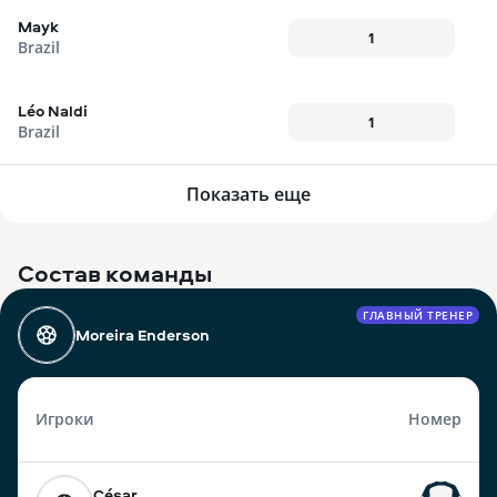
Mayk
1
Brazil
Léo Naldi
1
Brazil
Показать еще
Состав команды
ГЛАВНЫЙ ТРЕНЕР
Moreira Enderson
Игроки
Номер
César