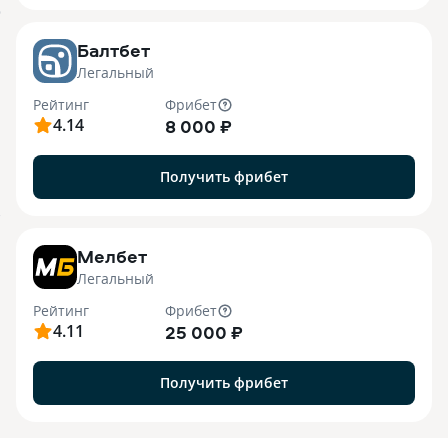
o
Балтбет
Легальный
Рейтинг
Фрибет
4.14
8 000 ₽
Получить фрибет
7
Мелбет
Легальный
Рейтинг
Фрибет
4.11
25 000 ₽
Получить фрибет