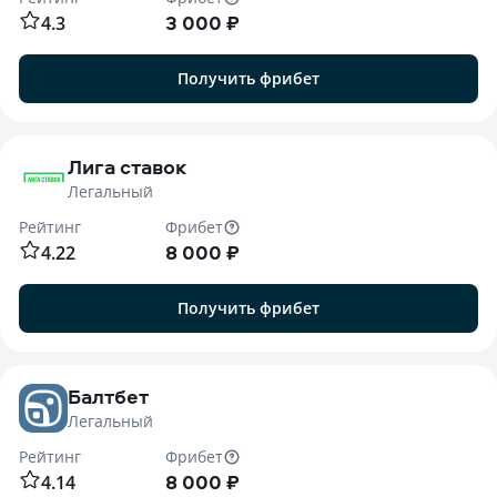
3 000 ₽
4.3
Получить фрибет
Лига ставок
Легальный
Рейтинг
Фрибет
8 000 ₽
4.22
Получить фрибет
Балтбет
Легальный
Рейтинг
Фрибет
8 000 ₽
4.14