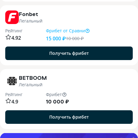
Fonbet
Легальный
Рейтинг
Фрибет
от Сравни
4.92
15 000 ₽
10 000
₽
Получить фрибет
BETBOOM
Легальный
Рейтинг
Фрибет
10 000 ₽
4.9
Получить фрибет