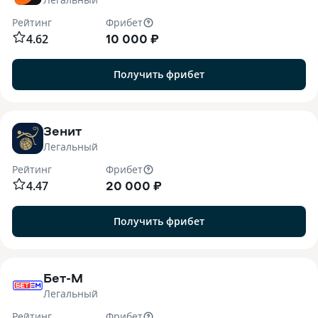
Рейтинг
Фрибет
10 000 ₽
4.62
Получить фрибет
Зенит
Легальный
Рейтинг
Фрибет
20 000 ₽
4.47
Получить фрибет
Бет-М
Легальный
Рейтинг
Фрибет