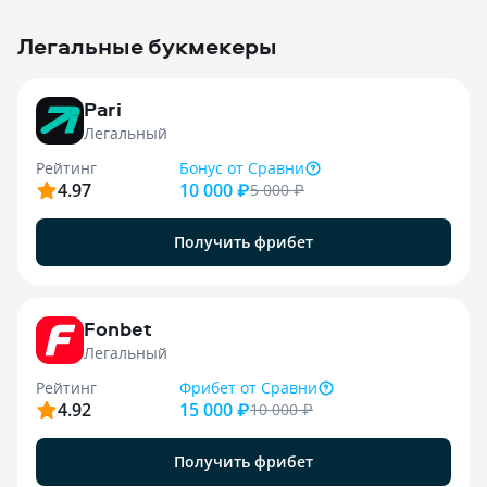
Легальные букмекеры
3
Pari
Легальный
Рейтинг
Бонус
от Сравни
4.97
10 000 ₽
5 000
₽
Получить фрибет
9
Fonbet
Легальный
Рейтинг
Фрибет
от Сравни
4.92
15 000 ₽
10 000
₽
Получить фрибет