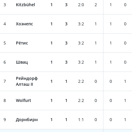
3
Kitzbühel
1
3
2
:
0
2
1
0
4
Хоэнепс
1
3
3
:
2
1
1
0
5
Рётис
1
3
3
:
2
1
1
0
6
Швац
1
3
3
:
2
1
1
0
Рейндорф
7
1
1
2
:
2
0
0
1
Алташ II
8
Wolfurt
1
1
2
:
2
0
0
1
9
Дорнбирн
1
1
1
:
1
0
0
1