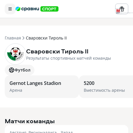
Реклама ООО «БК «Марафон» ИНН 
Главная
Сваровски Тироль II
Сваровски Тироль II
Результаты спортивных матчей команды
Футбол
Gernot Langes Stadion
5200
Арена
Вместимость арены
Матчи команды
Австрия, Регионаллига - Запад