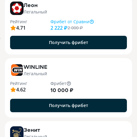
Леон
Легальный
Рейтинг
Фрибет
от Сравни
4.71
2 222 ₽
2 000
₽
я
Получить фрибет
WINLINE
Легальный
Рейтинг
Фрибет
4.62
10 000 ₽
Получить фрибет
Зенит
Легальный