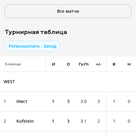
Все матчи
Турнирная таблица
Регионаллига - Запад
И
О
Гз:Гп
+/-
В
Н
Команда
WEST
1
Имст
1
3
3
:
0
3
1
0
2
Kufstein
1
3
3
:
1
2
1
0