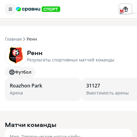
Реклама ООО «БК «Марафон» ИНН 
Главная
Ренн
Ренн
Результаты спортивных матчей команды
Футбол
Roazhon Park
31127
Арена
Вместимость арены
Матчи команды
Мир, Товарищеские матчи клубы