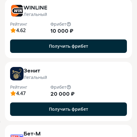
WINLINE
Легальный
Рейтинг
Фрибет
4.62
10 000 ₽
Получить фрибет
Зенит
Легальный
Рейтинг
Фрибет
4.47
20 000 ₽
Получить фрибет
B
Бет-М