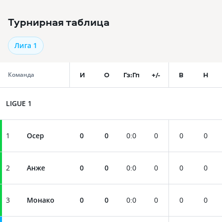
Турнирная таблица
Лига 1
И
О
Гз:Гп
+/-
В
Н
Команда
LIGUE 1
1
Осер
0
0
0
:
0
0
0
0
2
Анже
0
0
0
:
0
0
0
0
3
Монако
0
0
0
:
0
0
0
0