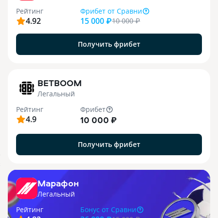
Рейтинг
Фрибет
от Сравни
4.92
15 000 ₽
10 000
₽
Получить фрибет
1
BETBOOM
Легальный
Рейтинг
Фрибет
4.9
10 000 ₽
Получить фрибет
.
X
Марафон
Легальный
Рейтинг
Бонус
от Сравни