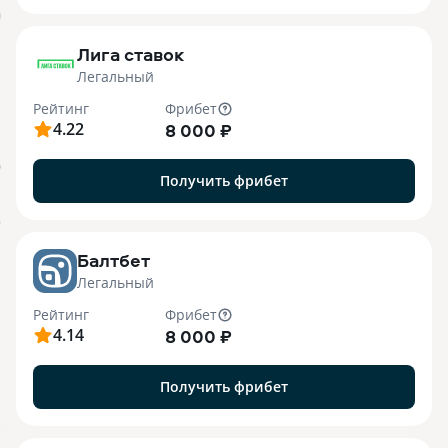
M
Лига ставок
Легальный
Рейтинг
Фрибет
4.22
8 000 ₽
О
Получить фрибет
o
Балтбет
Легальный
Рейтинг
Фрибет
4.14
8 000 ₽
Получить фрибет
7