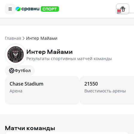
Реклама ООО «БК «Марафон» ИНН 
Главная
Интер Майами
Интер Майами
Результаты спортивных матчей команды
Футбол
Chase Stadium
21550
Арена
Вместимость арены
Матчи команды