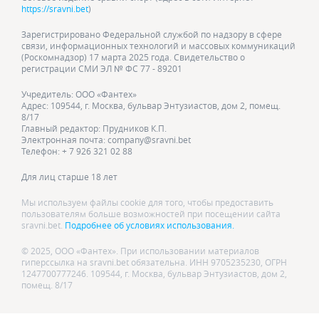
https://sravni.bet
)
Зарегистрировано Федеральной службой по надзору в сфере
связи, информационных технологий и массовых коммуникаций
(Роскомнадзор) 17 марта 2025 года. Свидетельство о
регистрации СМИ ЭЛ № ФС 77 - 89201
Учредитель: ООО «Фантех»
Адрес: 109544, г. Москва, бульвар Энтузиастов, дом 2, помещ.
8/17
Главный редактор: Прудников К.П.
Электронная почта: company@sravni.bet
Телефон: + 7 926 321 02 88
Для лиц старше 18 лет
Мы используем файлы cookie для того, чтобы предоставить
пользователям больше возможностей при посещении сайта
sravni.bet.
Подробнее об условиях использования.
© 2025, ООО «Фантех». При использовании материалов
гиперссылка на sravni.bet обязательна. ИНН 9705235230, ОГРН
1247700777246. 109544, г. Москва, бульвар Энтузиастов, дом 2,
помещ. 8/17