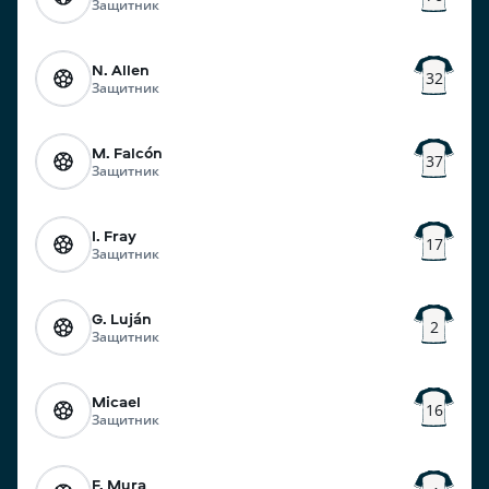
Защитник
N. Allen
32
Защитник
M. Falcón
37
Защитник
I. Fray
17
Защитник
G. Luján
2
Защитник
Micael
16
Защитник
F. Mura