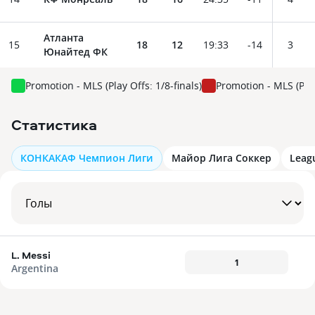
Атланта
15
18
12
19
:
33
-14
3
Юнайтед ФК
Promotion - MLS (Play Offs: 1/8-finals)
Promotion - MLS (Play
Статистика
КОНКАКАФ Чемпион Лиги
Майор Лига Соккер
Leag
L. Messi
1
Argentina