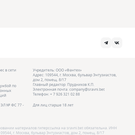
ес в сети
Учредитель: ООО «Фантех»
Адрес: 109544, г. Москва, бульвар Энтузиастов,
дом 2, помещ. 8/17
Главный редактор: Прудников К.П.
ужбой по
Электронная почта: company@sravni.bet
ионных
Телефон: + 7 926 321 02 88
аций
ЭЛ № ФС 77 -
Для лиц старше 18 лет
зовании материалов гиперссылка на sravni.bet обязательна. ИНН
9544, г. Москва, бульвар Энтузиастов, дом 2, помещ. 8/17