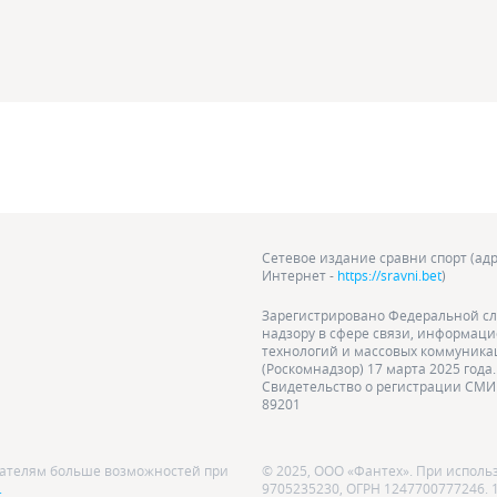
Сетевое издание сравни спорт (адр
Интернет -
https://sravni.bet
)
Зарегистрировано Федеральной сл
надзору в сфере связи, информац
технологий и массовых коммуник
(Роскомнадзор) 17 марта 2025 года.
Свидетельство о регистрации СМИ 
89201
ователям больше возможностей при
© 2025, ООО «Фантех». При исполь
.
9705235230, ОГРН 1247700777246. 10