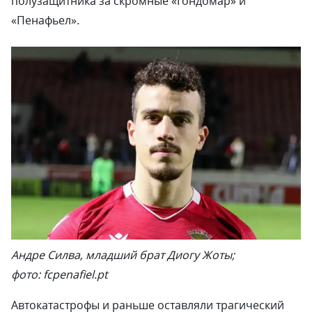
полузащитника за скромные «Гондомар» и
«Пенафьел».
Андре Силва, младший брат Диогу Жоты;
фото: fcpenafiel.pt
Автокатастрофы и раньше оставляли трагический