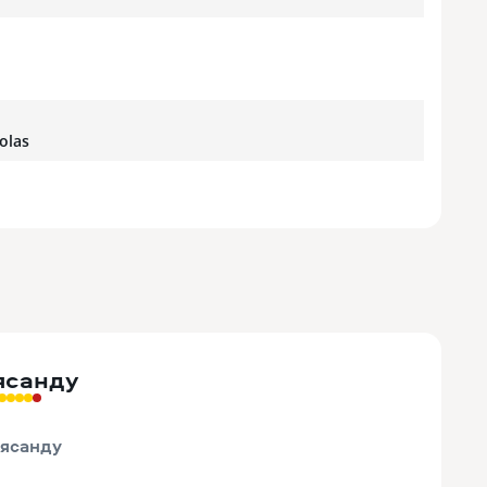
olas
ясанду
ясанду