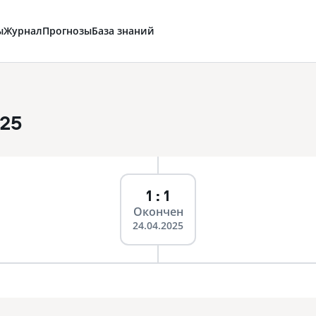
ы
Журнал
Прогнозы
База знаний
025
1 : 1
Окончен
24.04.2025