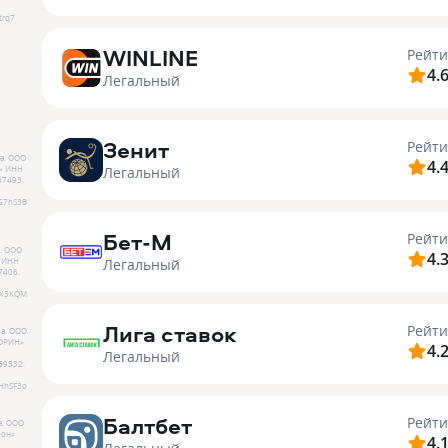
trq7
WINLINE
Рейти
4.
Легальный
Зенит
Рейти
а.
ООО
4.
Легальный
»
ИНН
47493
.
G7hS3B
Бет-М
Рейти
.
ООО
4.
Легальный
ИНН
7406
.
HX3KQM
Лига ставок
Рейти
а.
ООО
ОРИН»
4.
Легальный
69532
.
HhSF3o
Балтбет
Рейти
а.
ООО
он»
4.