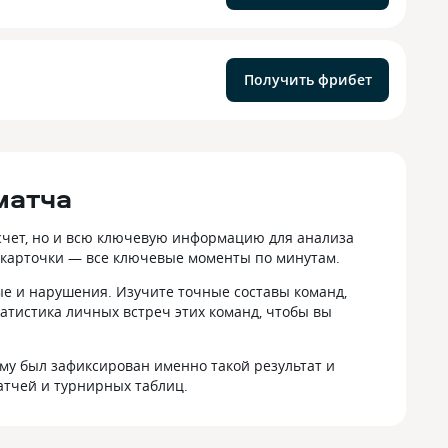
Получить фрибет
матча
счет, но и всю ключевую информацию для анализа
 карточки — все ключевые моменты по минутам.
ые и нарушения. Изучите точные составы команд,
атистика личных встреч этих команд, чтобы вы
ему был зафиксирован именно такой результат и
атчей и турнирных таблиц.