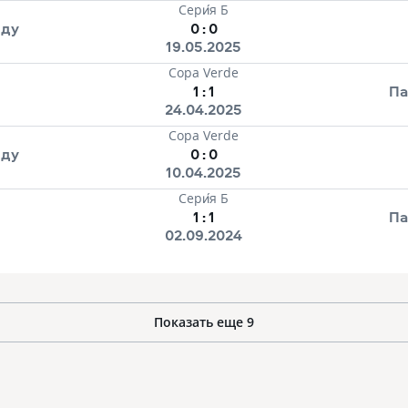
Сери́я Б
нду
0
:
0
19.05.2025
Copa Verde
1
:
1
Па
24.04.2025
Copa Verde
нду
0
:
0
10.04.2025
Сери́я Б
1
:
1
Па
02.09.2024
Показать еще
9