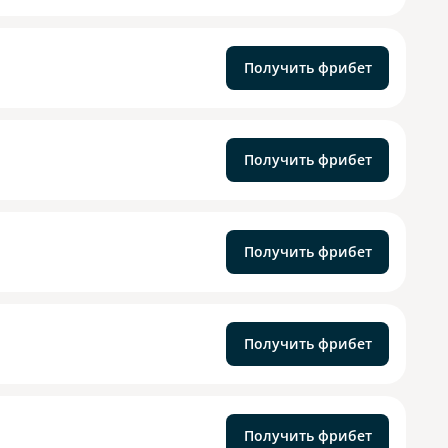
Получить фрибет
Получить фрибет
Получить фрибет
Получить фрибет
Получить фрибет