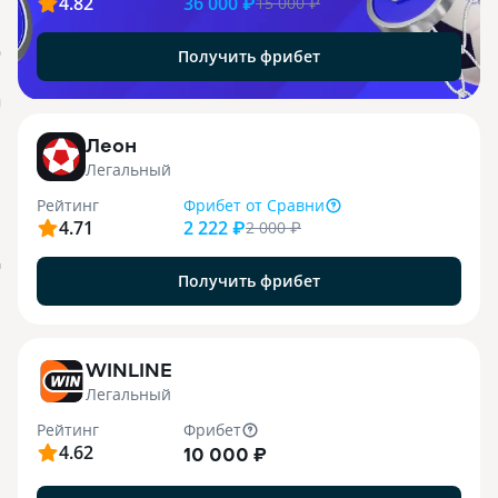
4.82
36 000 ₽
15 000
₽
Получить фрибет
О
j
Леон
Легальный
Рейтинг
Фрибет
от Сравни
4.71
2 222 ₽
2 000
₽
я
Получить фрибет
WINLINE
Легальный
Рейтинг
Фрибет
4.62
10 000 ₽