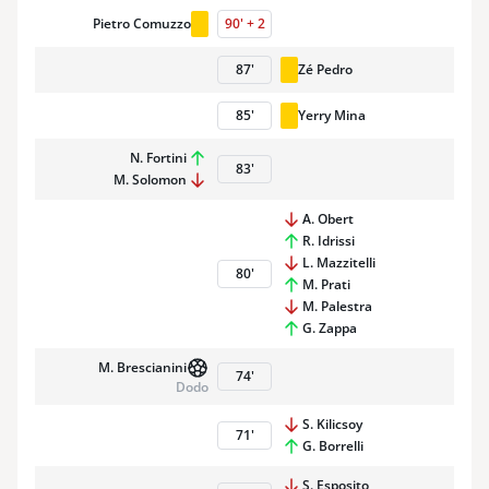
Pietro Comuzzo
90
'
+
2
87
'
Zé Pedro
85
'
Yerry Mina
N. Fortini
83
'
M. Solomon
A. Obert
R. Idrissi
L. Mazzitelli
80
'
M. Prati
M. Palestra
G. Zappa
M. Brescianini
74
'
Dodo
S. Kilicsoy
71
'
G. Borrelli
S. Esposito