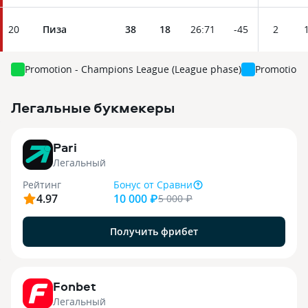
20
Пиза
38
18
26
:
71
-45
2
Promotion - Champions League (League phase)
Promotion 
Легальные букмекеры
3
Pari
Легальный
Рейтинг
Бонус
от Сравни
4.97
10 000 ₽
5 000
₽
Получить фрибет
9
Fonbet
Легальный