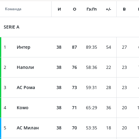
И
О
Гз:Гп
+/-
В
Команда
SERIE A
1
Интер
38
87
89
:
35
54
27
2
Наполи
38
76
58
:
36
22
23
3
АС Рома
38
73
59
:
31
28
23
4
Комо
38
71
65
:
29
36
20
5
АС Милан
38
70
53
:
35
18
20