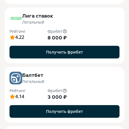
M
Лига ставок
Легальный
Рейтинг
Фрибет
4.22
8 000 ₽
О
Получить фрибет
o
Балтбет
Легальный
Рейтинг
Фрибет
4.14
3 000 ₽
Получить фрибет
7