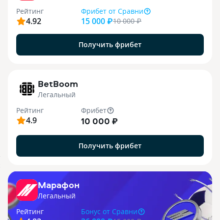
Рейтинг
Фрибет
от Сравни
4.92
15 000 ₽
10 000
₽
Получить фрибет
1
BetBoom
Легальный
Рейтинг
Фрибет
4.9
10 000 ₽
Получить фрибет
.
X
Марафон
Легальный
Рейтинг
Бонус
от Сравни