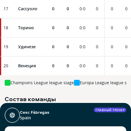
17
Сассуоло
0
0
0
:
0
0
0
0
18
Торино
0
0
0
:
0
0
0
0
19
Удинезе
0
0
0
:
0
0
0
0
20
Венеция
0
0
0
:
0
0
0
0
Champions League league stage
Europa League league sta
Состав команды
ГЛАВНЫЙ ТРЕНЕР
Cesc Fàbregas
Spain