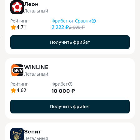
Леон
Легальный
Рейтинг
Фрибет
от Сравни
4.71
2 222 ₽
2 000
₽
я
Получить фрибет
WINLINE
Легальный
Рейтинг
Фрибет
4.62
10 000 ₽
Получить фрибет
Зенит
Легальный