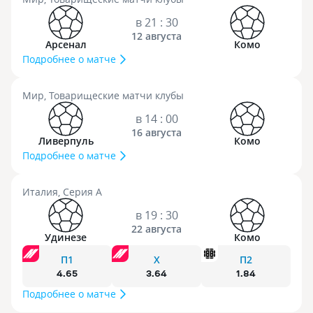
в 21 : 30
12 августа
Арсенал
Комо
Подробнее о матче
Мир, Товарищеские матчи клубы
в 14 : 00
16 августа
Ливерпуль
Комо
Подробнее о матче
Италия, Серия А
в 19 : 30
22 августа
Удинезе
Комо
П1
X
П2
4.65
3.64
1.84
Подробнее о матче