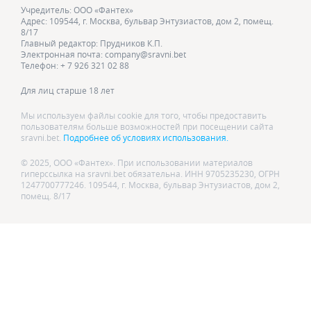
Учредитель: ООО «Фантех»
Адрес: 109544, г. Москва, бульвар Энтузиастов, дом 2, помещ.
8/17
Главный редактор: Прудников К.П.
Электронная почта: company@sravni.bet
Телефон: + 7 926 321 02 88
Для лиц старше 18 лет
Мы используем файлы cookie для того, чтобы предоставить
пользователям больше возможностей при посещении сайта
sravni.bet.
Подробнее об условиях использования.
© 2025, ООО «Фантех». При использовании материалов
гиперссылка на sravni.bet обязательна. ИНН 9705235230, ОГРН
1247700777246. 109544, г. Москва, бульвар Энтузиастов, дом 2,
помещ. 8/17