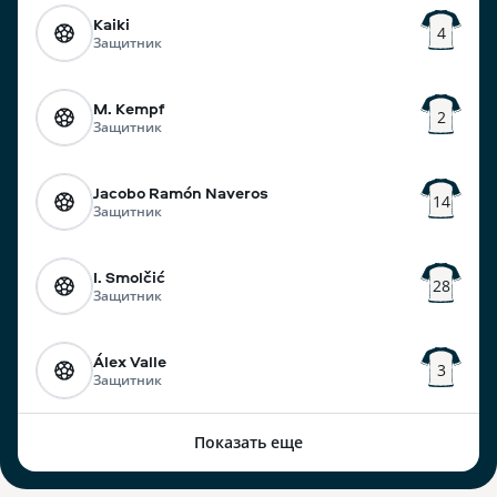
Kaiki
4
Защитник
M. Kempf
2
Защитник
Jacobo Ramón Naveros
14
Защитник
I. Smolčić
28
Защитник
Álex Valle
3
Защитник
Показать еще