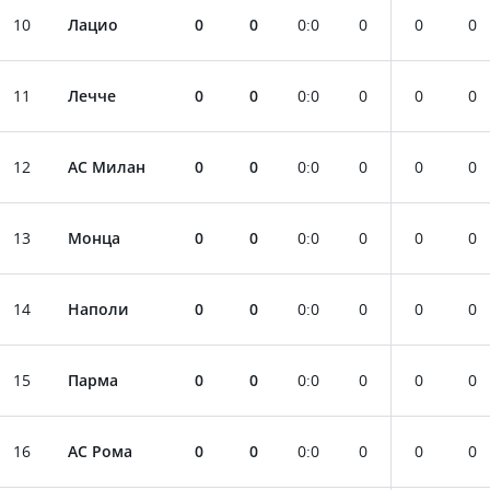
10
Лацио
0
0
0
:
0
0
0
0
11
Лечче
0
0
0
:
0
0
0
0
12
АС Милан
0
0
0
:
0
0
0
0
13
Монца
0
0
0
:
0
0
0
0
14
Наполи
0
0
0
:
0
0
0
0
15
Парма
0
0
0
:
0
0
0
0
16
АС Рома
0
0
0
:
0
0
0
0