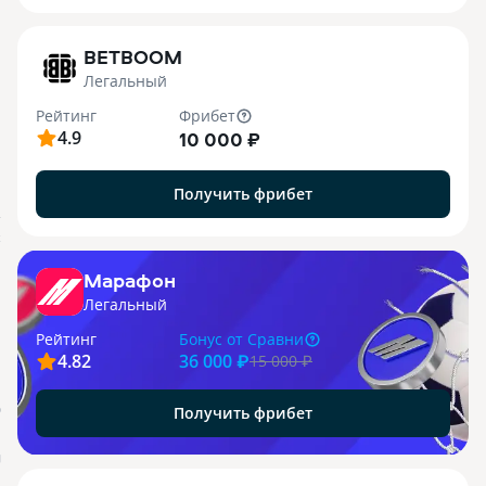
1
BETBOOM
Легальный
Рейтинг
Фрибет
4.9
10 000 ₽
Получить фрибет
.
X
Марафон
Легальный
Рейтинг
Бонус
от Сравни
4.82
36 000 ₽
15 000
₽
Получить фрибет
О
j