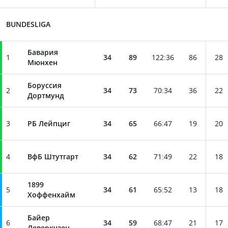
BUNDESLIGA
Бавария
1
34
89
122
:
36
86
28
Мюнхен
Боруссия
2
34
73
70
:
34
36
22
Дортмунд
3
РБ Лейпциг
34
65
66
:
47
19
20
4
ВфБ Штутгарт
34
62
71
:
49
22
18
1899
5
34
61
65
:
52
13
18
Хоффенхайм
Байер
6
34
59
68
:
47
21
17
Леверкузен