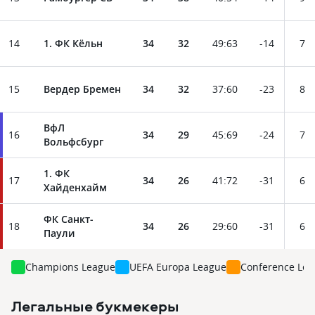
14
1. ФК Кёльн
34
32
49
:
63
-14
7
15
Вердер Бремен
34
32
37
:
60
-23
8
ВфЛ
16
34
29
45
:
69
-24
7
Вольфсбург
1. ФК
17
34
26
41
:
72
-31
6
Хайденхайм
ФК Санкт-
18
34
26
29
:
60
-31
6
Паули
Champions League
UEFA Europa League
Conference Leag
Легальные букмекеры