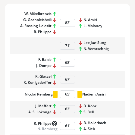
W. Mikelbrencis
G. Gocholeishvili
N. Amiri
82
'
A. Rossing-Lelesiit
L. Maloney
R. Philippe
Lee Jae-Sung
71
'
N. Veratschnig
F. Balde
68
'
J. Dompe
R. Glatzel
67
'
R. Konigsdorffer
Nicolai Remberg
65
'
Nadiem Amiri
J. Meffert
D. Kohr
62
'
A. S. Lokonga
S. Bell
B. Hollerbach
R. Philippe
61
'
N. Remberg
A. Sieb