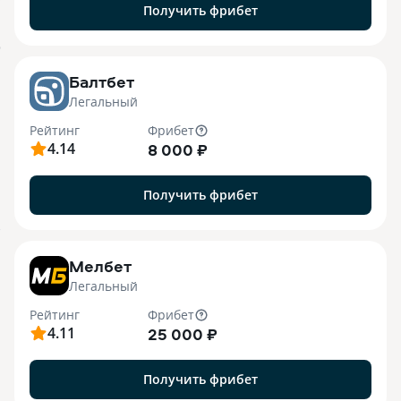
Получить фрибет
o
Балтбет
Легальный
Рейтинг
Фрибет
4.14
8 000 ₽
Получить фрибет
7
Мелбет
Легальный
Рейтинг
Фрибет
4.11
25 000 ₽
Получить фрибет