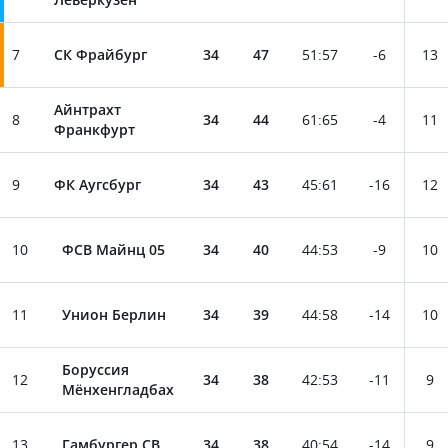
7
СК Фрайбург
34
47
51
:
57
-6
13
Айнтрахт
8
34
44
61
:
65
-4
11
Франкфурт
9
ФК Аугсбург
34
43
45
:
61
-16
12
10
ФСВ Майнц 05
34
40
44
:
53
-9
10
11
Унион Берлин
34
39
44
:
58
-14
10
Боруссия
12
34
38
42
:
53
-11
9
Мёнхенгладбах
13
Гамбургер СВ
34
38
40
:
54
-14
9