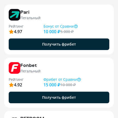
3
Pari
Легальный
Рейтинг
Бонус
от Сравни
4.97
10 000 ₽
5 000
₽
Получить фрибет
9
Fonbet
Легальный
Рейтинг
Фрибет
от Сравни
4.92
15 000 ₽
10 000
₽
Получить фрибет
1