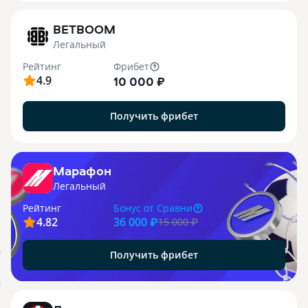
1
BETBOOM
Легальный
Рейтинг
Фрибет
4.9
10 000 ₽
Получить фрибет
.
X
Марафон
Легальный
Рейтинг
Бонус
от Сравни
4.82
36 000 ₽
15 000
₽
Получить фрибет
О
j