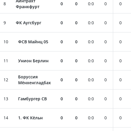
Айнтрахт
8
0
0
0
:
0
0
0
Франкфурт
9
ФК Аугсбург
0
0
0
:
0
0
0
10
ФСВ Майнц 05
0
0
0
:
0
0
0
11
Унион Берлин
0
0
0
:
0
0
0
Боруссия
12
0
0
0
:
0
0
0
Мёнхенгладбах
13
Гамбургер СВ
0
0
0
:
0
0
0
14
1. ФК Кёльн
0
0
0
:
0
0
0