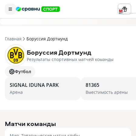
Реклама ООО «БК «Марафон» ИНН 
Главная
Боруссия Дортмунд
Боруссия Дортмунд
Результаты спортивных матчей команды
Футбол
SIGNAL IDUNA PARK
81365
Арена
Вместимость арены
Матчи команды
Мир, Товарищеские матчи клубы