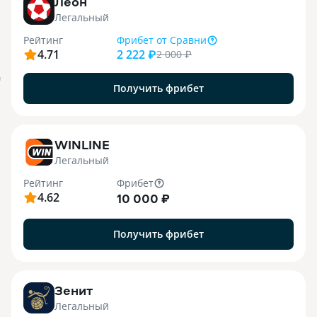
Леон
Легальный
Рейтинг
Фрибет
от Сравни
4.71
2 222 ₽
2 000
₽
я
Получить фрибет
WINLINE
Легальный
Рейтинг
Фрибет
4.62
10 000 ₽
Получить фрибет
Зенит
Легальный