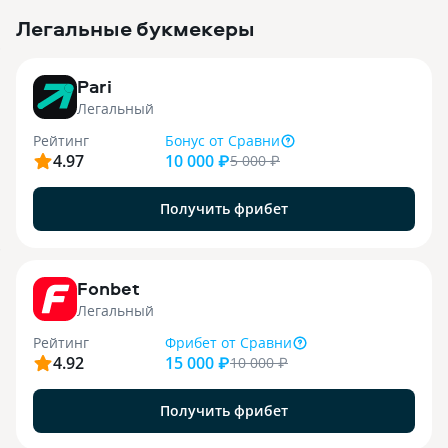
Легальные букмекеры
3
Pari
Легальный
Рейтинг
Бонус
от Сравни
4.97
10 000 ₽
5 000
₽
Получить фрибет
9
Fonbet
Легальный
Рейтинг
Фрибет
от Сравни
4.92
15 000 ₽
10 000
₽
Получить фрибет