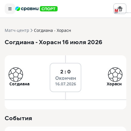
Реклама ООО «БК «Марафон» ИНН 
Матч-центр
Согдиана - Хорасн
Согдиана
- Хорасн
16 июля 2026
2 : 0
Окончен
Согдиана
16.07.2026
Хорасн
События