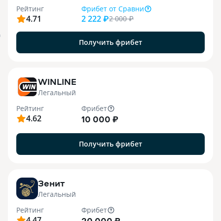
Рейтинг
Фрибет
от Сравни
4.71
2 222 ₽
2 000
₽
я
Получить фрибет
WINLINE
Легальный
Рейтинг
Фрибет
4.62
10 000 ₽
Получить фрибет
Зенит
Легальный
Рейтинг
Фрибет
4.47
20 000 ₽