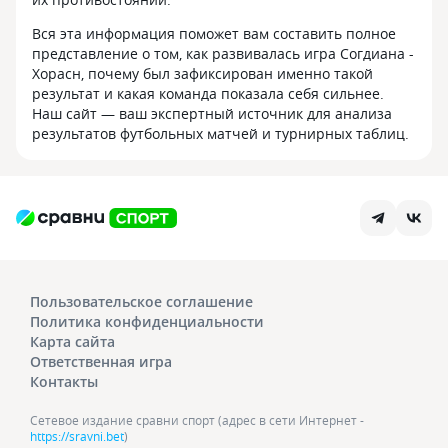
Вся эта информация поможет вам составить полное
представление о том, как развивалась игра Согдиана -
Хорасн, почему был зафиксирован именно такой
результат и какая команда показала себя сильнее.
Наш сайт — ваш экспертный источник для анализа
результатов футбольных матчей и турнирных таблиц.
Пользовательское соглашение
Политика конфиденциальности
Карта сайта
Ответственная игра
Контакты
Сетевое издание сравни спорт (адрес в сети Интернет -
https://sravni.bet
)