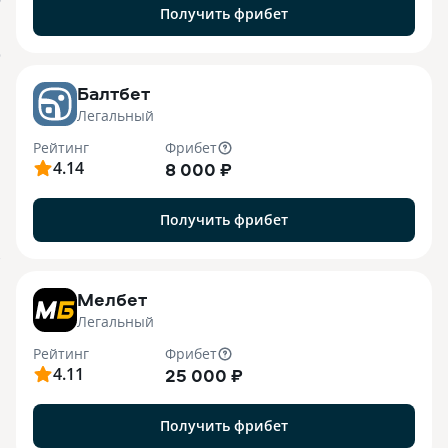
О
Получить фрибет
o
Балтбет
Легальный
Рейтинг
Фрибет
4.14
8 000 ₽
Получить фрибет
7
Мелбет
Легальный
Рейтинг
Фрибет
4.11
25 000 ₽
Получить фрибет