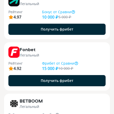
Легальный
Рейтинг
Бонус
от Сравни
4.97
10 000 ₽
5 000
₽
Получить фрибет
9
Fonbet
Легальный
Рейтинг
Фрибет
от Сравни
4.92
15 000 ₽
10 000
₽
Получить фрибет
1
BETBOOM
Легальный