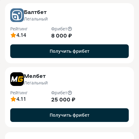
o
Балтбет
Легальный
Рейтинг
Фрибет
4.14
8 000 ₽
Получить фрибет
7
Мелбет
Легальный
Рейтинг
Фрибет
4.11
25 000 ₽
Получить фрибет