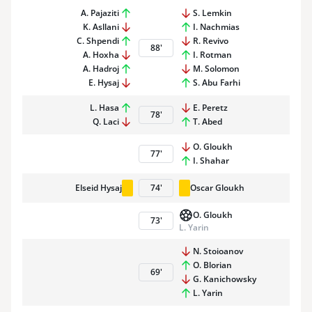
A. Pajaziti
S. Lemkin
K. Asllani
I. Nachmias
C. Shpendi
R. Revivo
88
'
A. Hoxha
I. Rotman
A. Hadroj
M. Solomon
E. Hysaj
S. Abu Farhi
L. Hasa
E. Peretz
78
'
Q. Laci
T. Abed
O. Gloukh
77
'
I. Shahar
Elseid Hysaj
74
'
Oscar Gloukh
O. Gloukh
73
'
L. Yarin
N. Stoioanov
O. Blorian
69
'
G. Kanichowsky
L. Yarin