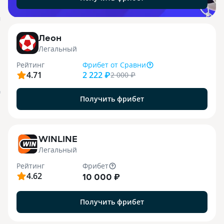
j
Леон
Легальный
Рейтинг
Фрибет
от Сравни
4.71
2 222 ₽
2 000
₽
я
Получить фрибет
WINLINE
Легальный
Рейтинг
Фрибет
4.62
10 000 ₽
Получить фрибет