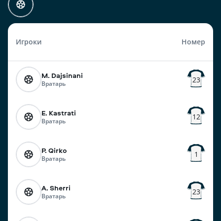
Игроки
Номер
M. Dajsinani
23
Вратарь
E. Kastrati
12
Вратарь
P. Qirko
1
Вратарь
A. Sherri
23
Вратарь