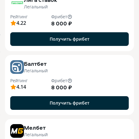
Легальный
Рейтинг
Фрибет
4.22
8 000 ₽
О
Получить фрибет
o
Балтбет
Легальный
Рейтинг
Фрибет
4.14
8 000 ₽
Получить фрибет
7
Мелбет
Легальный