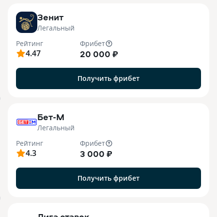
Зенит
Легальный
Рейтинг
Фрибет
4.47
20 000 ₽
Получить фрибет
B
Бет-М
Легальный
Рейтинг
Фрибет
4.3
3 000 ₽
Получить фрибет
M
Лига ставок