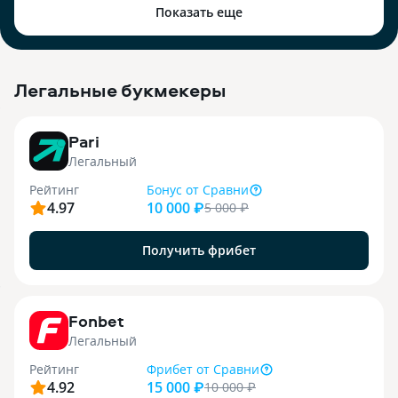
Показать еще
Легальные букмекеры
3
Pari
Легальный
Рейтинг
Бонус
от Сравни
4.97
10 000 ₽
5 000
₽
Получить фрибет
9
Fonbet
Легальный
Рейтинг
Фрибет
от Сравни
4.92
15 000 ₽
10 000
₽