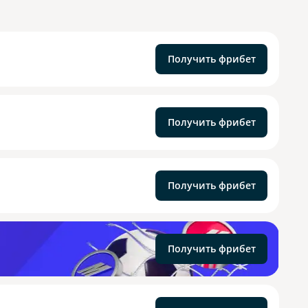
Получить фрибет
Получить фрибет
Получить фрибет
Получить фрибет