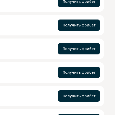
Получить фрибет
Получить фрибет
Получить фрибет
Получить фрибет
Получить фрибет