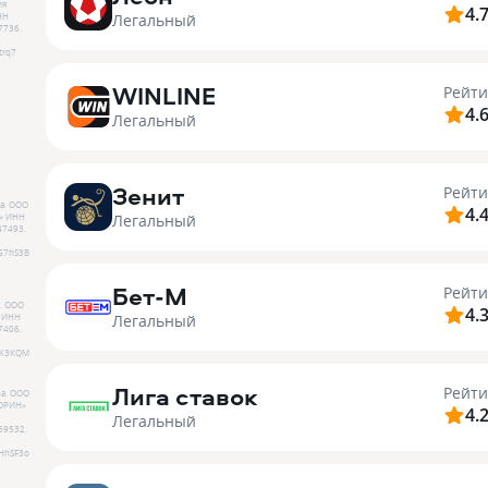
ия
4.
Легальный
НН
7736
.
trq7
WINLINE
Рейти
4.
Легальный
Зенит
Рейти
а.
ООО
4.
Легальный
»
ИНН
47493
.
G7hS3B
Бет-М
Рейти
.
ООО
4.
Легальный
ИНН
7406
.
HX3KQM
Лига ставок
Рейти
а.
ООО
ОРИН»
4.
Легальный
69532
.
HhSF3o