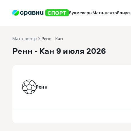
Букмекеры
Матч-центр
Бонус
Матч-центр
Ренн - Кан
Ренн
- Кан
9 июля 2026
Ренн