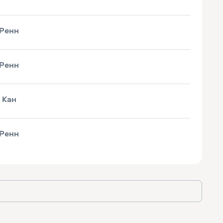
Ренн
Ренн
Кан
Ренн