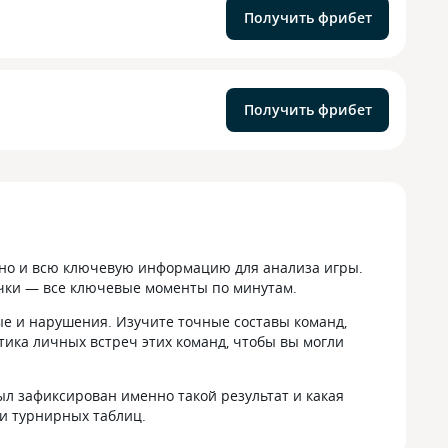
Получить фрибет
Получить фрибет
, но и всю ключевую информацию для анализа игры.
очки — все ключевые моменты по минутам.
ые и нарушения. Изучите точные составы команд,
ика личных встреч этих команд, чтобы вы могли
ыл зафиксирован именно такой результат и какая
 и турнирных таблиц.