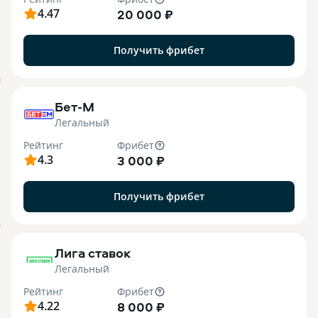
4.47
20 000 ₽
Получить фрибет
B
Бет-М
Легальный
Рейтинг
Фрибет
4.3
3 000 ₽
Получить фрибет
M
Лига ставок
Легальный
Рейтинг
Фрибет
4.22
8 000 ₽