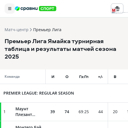
Реклама ООО «БК «Марафон» ИНН 
Матч-центр
Премьер Лига
Премьер Лига Ямайка турнирная
таблица и результаты матчей сезона
2025
И
О
Гз:Гп
+/-
В
Команда
PREMIER LEAGUE: REGULAR SEASON
Маунт
1
39
74
69
:
25
44
20
Плезант
Академи
Монтего Бэй