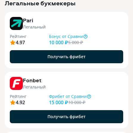
Легальные букмекеры
3
Pari
Легальный
Рейтинг
Бонус
от Сравни
4.97
10 000 ₽
5 000
₽
Получить фрибет
9
Fonbet
Легальный
Рейтинг
Фрибет
от Сравни
4.92
15 000 ₽
10 000
₽
Получить фрибет
1