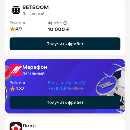
BETBOOM
Легальный
Рейтинг
Фрибет
4.9
10 000 ₽
Получить фрибет
.
X
Марафон
Легальный
Рейтинг
Бонус
от Сравни
4.82
36 000 ₽
15 000
₽
Получить фрибет
О
j
Леон