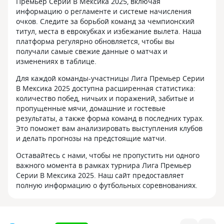
Премьер Серии B Мексика 2025, включая
информацию о регламенте и системе начисления
очков. Следите за борьбой команд за чемпионский
титул, места в еврокубках и избежание вылета. Наша
платформа регулярно обновляется, чтобы вы
получали самые свежие данные о матчах и
изменениях в таблице.
Для каждой команды-участницы Лига Премьер Серии
B Мексика 2025 доступна расширенная статистика:
количество побед, ничьих и поражений, забитые и
пропущенные мячи, домашние и гостевые
результаты, а также форма команд в последних турах.
Это поможет вам анализировать выступления клубов
и делать прогнозы на предстоящие матчи.
Оставайтесь с нами, чтобы не пропустить ни одного
важного момента в рамках турнира Лига Премьер
Серии B Мексика 2025. Наш сайт предоставляет
полную информацию о футбольных соревнованиях.