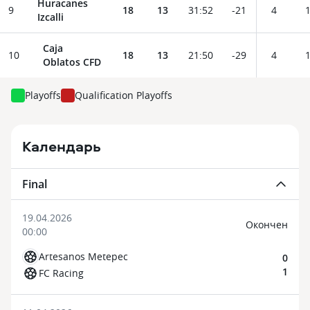
Huracanes
9
18
13
31
:
52
-21
4
Izcalli
Caja
10
18
13
21
:
50
-29
4
Oblatos CFD
Playoffs
Qualification Playoffs
Календарь
Final
19.04.2026
Окончен
00:00
Artesanos Metepec
0
1
FC Racing