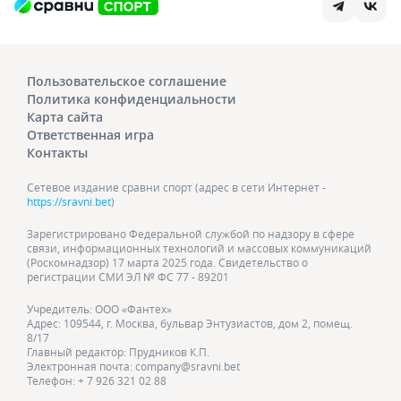
Пользовательское соглашение
Политика конфиденциальности
Карта сайта
Ответственная игра
Контакты
Сетевое издание сравни спорт (адрес в сети Интернет -
https://sravni.bet
)
Зарегистрировано Федеральной службой по надзору в сфере
связи, информационных технологий и массовых коммуникаций
(Роскомнадзор) 17 марта 2025 года. Свидетельство о
регистрации СМИ ЭЛ № ФС 77 - 89201
Учредитель: ООО «Фантех»
Адрес: 109544, г. Москва, бульвар Энтузиастов, дом 2, помещ.
8/17
Главный редактор: Прудников К.П.
Электронная почта: company@sravni.bet
Телефон: + 7 926 321 02 88