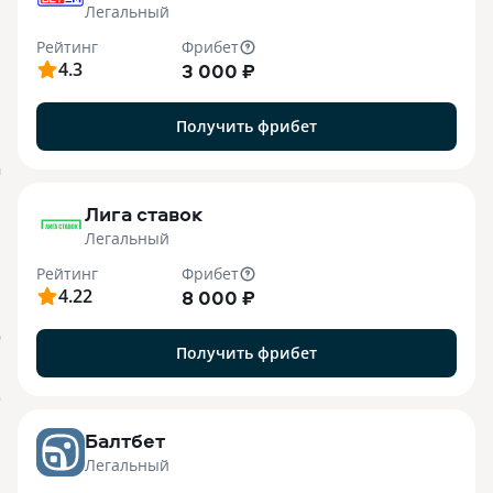
Легальный
Рейтинг
Фрибет
4.3
3 000 ₽
Получить фрибет
M
Лига ставок
Легальный
Рейтинг
Фрибет
4.22
8 000 ₽
О
Получить фрибет
o
Балтбет
Легальный