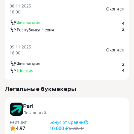
08.11.2025
Oкончен
18:00
Финляндия
4
2
Республика Чехия
09.11.2025
Oкончен
18:00
Финляндия
2
4
Швеция
Легальные букмекеры
3
Pari
Легальный
Рейтинг
Бонус
от Сравни
4.97
10 000 ₽
5 000
₽