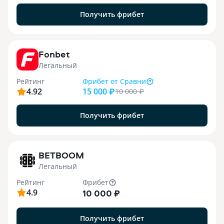
Получить фрибет
9
Fonbet
Легальный
Рейтинг
Фрибет
от Сравни
4.92
15 000 ₽
10 000
₽
Получить фрибет
1
BETBOOM
Легальный
Рейтинг
Фрибет
4.9
10 000 ₽
Получить фрибет