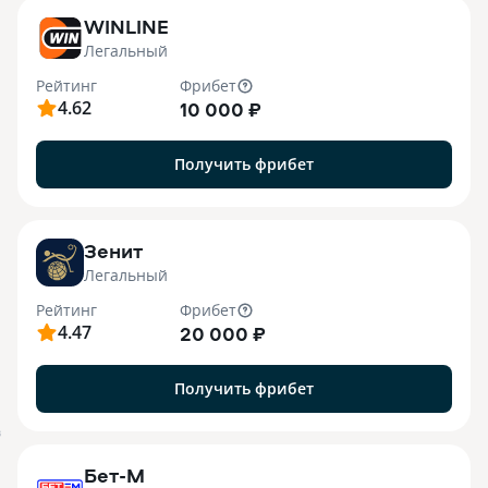
WINLINE
Легальный
Рейтинг
Фрибет
4.62
10 000 ₽
Получить фрибет
Зенит
Легальный
Рейтинг
Фрибет
4.47
20 000 ₽
Получить фрибет
B
Бет-М