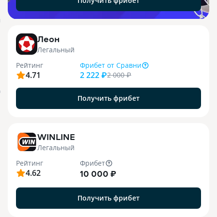
Получить фрибет
j
Леон
Легальный
Рейтинг
Фрибет
от Сравни
4.71
2 222 ₽
2 000
₽
я
Получить фрибет
WINLINE
Легальный
Рейтинг
Фрибет
4.62
10 000 ₽
Получить фрибет