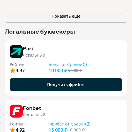
Показать еще
Легальные букмекеры
3
Pari
Легальный
Рейтинг
Бонус
от Сравни
4.97
10 000 ₽
5 000
₽
Получить фрибет
9
Fonbet
Легальный
Рейтинг
Фрибет
от Сравни
4.92
15 000 ₽
10 000
₽