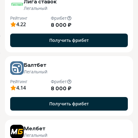
Лига ставок
Легальный
Рейтинг
Фрибет
4.22
8 000 ₽
О
Получить фрибет
o
Балтбет
Легальный
Рейтинг
Фрибет
4.14
8 000 ₽
Получить фрибет
7
Мелбет
Легальный