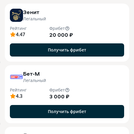
Зенит
Легальный
Рейтинг
Фрибет
4.47
20 000 ₽
Получить фрибет
B
Бет-М
Легальный
Рейтинг
Фрибет
4.3
3 000 ₽
Получить фрибет
M