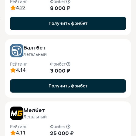
Рейтинг
Фрибет
4.22
8 000 ₽
О
Получить фрибет
o
Балтбет
Легальный
Рейтинг
Фрибет
4.14
3 000 ₽
Получить фрибет
7
Мелбет
Легальный
Рейтинг
Фрибет
4.11
25 000 ₽