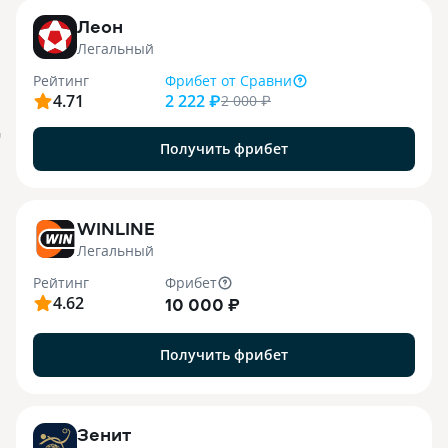
Леон
Легальный
Рейтинг
Фрибет
от Сравни
4.71
2 222 ₽
2 000
₽
я
Получить фрибет
WINLINE
Легальный
Рейтинг
Фрибет
4.62
10 000 ₽
Получить фрибет
Зенит