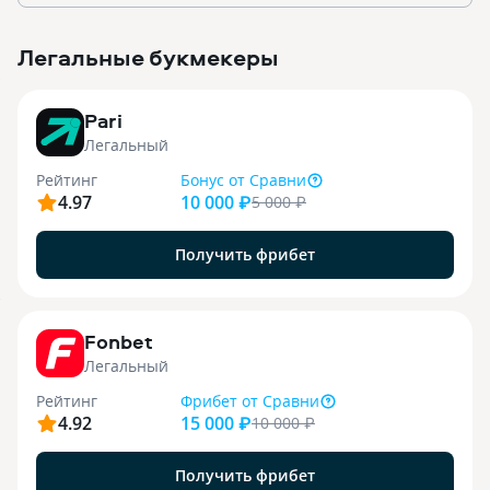
Легальные букмекеры
3
Pari
Легальный
Рейтинг
Бонус
от Сравни
4.97
10 000 ₽
5 000
₽
Получить фрибет
9
Fonbet
Легальный
Рейтинг
Фрибет
от Сравни
4.92
15 000 ₽
10 000
₽
Получить фрибет