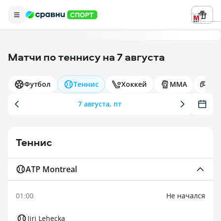
Реклама ООО «БК «Марафон» ИНН 
Матчи по
теннису
на
7 августа
Футбол
Теннис
Хоккей
MMA
Ки
7 августа, пт
Теннис
ATP Montreal
01:00
Не начался
Jiri Lehecka