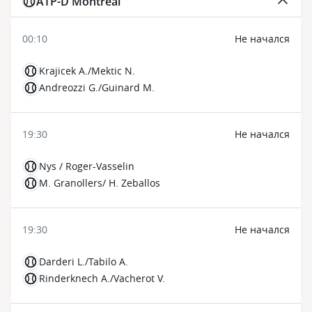
ATP-D Montreal
00:10
Не начался
Krajicek A./Mektic N.
Andreozzi G./Guinard M.
19:30
Не начался
Nys / Roger-Vasselin
M. Granollers/ H. Zeballos
19:30
Не начался
Darderi L./Tabilo A.
Rinderknech A./Vacherot V.