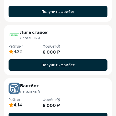
Получить фрибет
M
Лига ставок
Легальный
Рейтинг
Фрибет
4.22
8 000 ₽
О
Получить фрибет
o
Балтбет
Легальный
Рейтинг
Фрибет
4.14
8 000 ₽