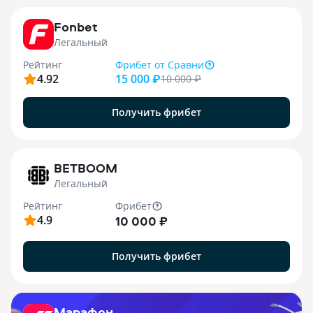
9
Fonbet
Легальный
Рейтинг
Фрибет
от Сравни
4.92
15 000 ₽
10 000
₽
Получить фрибет
1
BETBOOM
Легальный
Рейтинг
Фрибет
4.9
10 000 ₽
Получить фрибет
.
X
Марафон