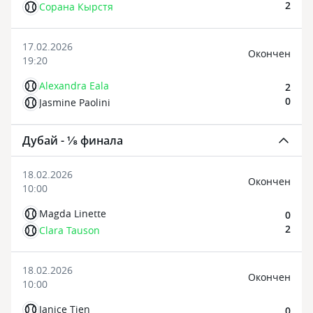
2
Сорана Кырстя
17.02.2026
Oкончен
19:20
Alexandra Eala
2
0
Jasmine Paolini
Дубай - ⅛ финала
18.02.2026
Oкончен
10:00
Magda Linette
0
2
Clara Tauson
18.02.2026
Oкончен
10:00
Janice Tjen
0