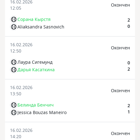
16.02.2026
Oкончен
12:05
Сорана Кырстя
2
0
Aliaksandra Sasnovich
16.02.2026
Oкончен
12:50
Лаура Сигемунд
0
2
Дарья Касаткина
16.02.2026
Oкончен
13:50
Белинда Бенчич
2
1
Jessica Bouzas Maneiro
16.02.2026
Oкончен
14:20