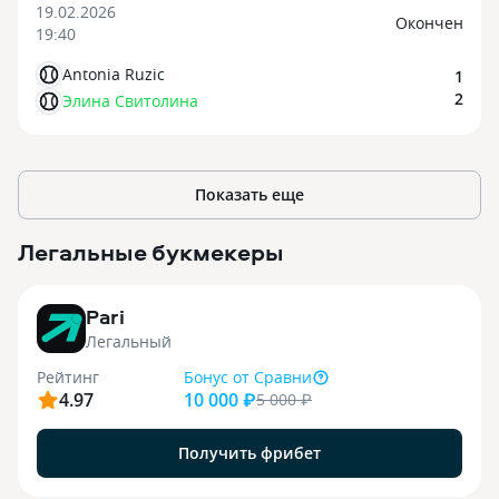
19.02.2026
Oкончен
19:40
Antonia Ruzic
1
2
Элина Свитолина
Показать еще
Легальные букмекеры
3
Pari
Легальный
Рейтинг
Бонус
от Сравни
4.97
10 000 ₽
5 000
₽
Получить фрибет