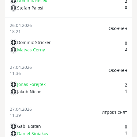
Dominik Recek
2
0
Stefan Palosi
26.04.2026
Oкончен
18:21
Dominic Stricker
0
2
Matyas Cerny
27.04.2026
Oкончен
11:36
Jonas Forejtek
2
1
Jakub Nicod
27.04.2026
Игрок1 снят
11:39
Gabi Boitan
0
1
Daniel Siniakov