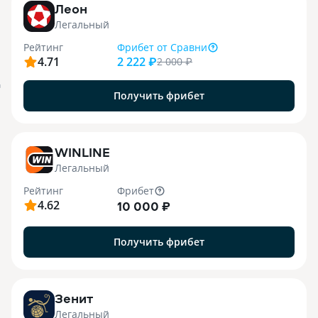
Леон
Легальный
Рейтинг
Фрибет
от Сравни
4.71
2 222 ₽
2 000
₽
я
Получить фрибет
WINLINE
Легальный
Рейтинг
Фрибет
4.62
10 000 ₽
Получить фрибет
Зенит
Легальный