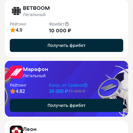
BETBOOM
Легальный
Рейтинг
Фрибет
4.9
10 000 ₽
Получить фрибет
.
X
Марафон
Легальный
Рейтинг
Бонус
от Сравни
4.82
36 000 ₽
15 000
₽
Получить фрибет
О
j
Леон