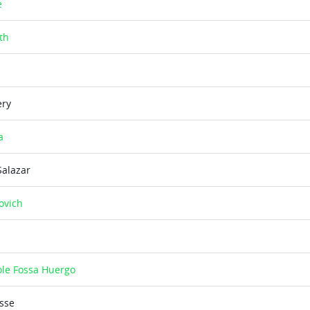
e
th
ery
a
Salazar
ovich
ole Fossa Huergo
sse