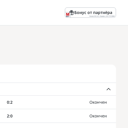
Бонус от партнёра
Реклама ООО «БК «Марафон» ИНН 7701180668
0
:
2
Oкончен
2
:
0
Oкончен