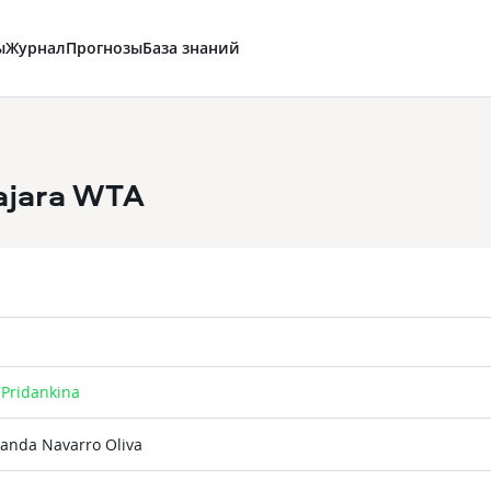
ы
Журнал
Прогнозы
База знаний
ajara WTA
 Pridankina
anda Navarro Oliva