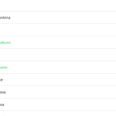
ankina
takusic
рино
te
ova
ova