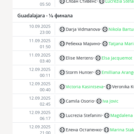
-
Слоан Стивенс
Lucrezia Stefa
05:50
Guadalajara - ⅛ финала
10.09.2025
-
Darja Vidmanova
Nikola Bart
23:00
11.09.2025
-
Ребекка Марино
Tatjana Mari
01:50
11.09.2025
-
Elise Mertens
Elsa Jacquemot
03:40
12.09.2025
-
Storm Hunter
Emilliana Arang
00:11
12.09.2025
-
Victoria Kasintseva
Veronika 
00:40
12.09.2025
-
Camila Osorio
Iva Jovic
02:45
12.09.2025
-
Lucrezia Stefanini
Magdalena 
06:17
12.09.2025
-
Елена Остапенко
Marina Stak
21:00