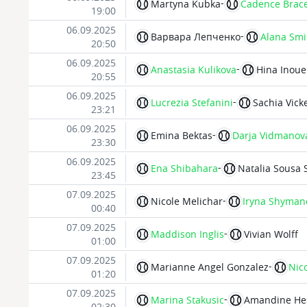
-
Martyna Kubka
Cadence Brac
19:00
06.09.2025
-
Варвара Лепченко
Alana Smi
20:50
06.09.2025
-
Anastasia Kulikova
Hina Inoue
20:55
06.09.2025
-
Lucrezia Stefanini
Sachia Vick
23:21
06.09.2025
-
Emina Bektas
Darja Vidmanov
23:30
06.09.2025
-
Ena Shibahara
Natalia Sousa 
23:45
07.09.2025
-
Nicole Melichar
Iryna Shyman
00:40
07.09.2025
-
Maddison Inglis
Vivian Wolff
01:00
07.09.2025
-
Marianne Angel Gonzalez
Nic
01:20
07.09.2025
-
Marina Stakusic
Amandine He
02:30