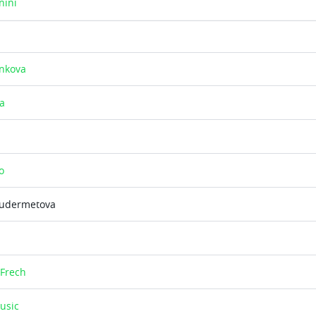
nini
unkova
a
o
Kudermetova
Frech
usic