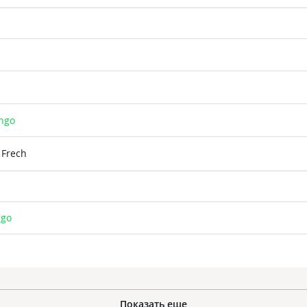
ango
 Frech
ngo
Показать еще