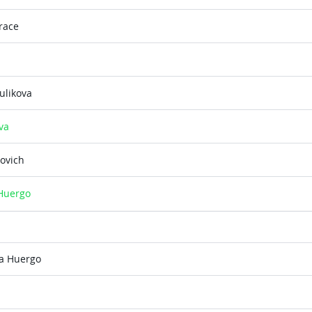
race
ulikova
va
ovich
 Huergo
sa Huergo