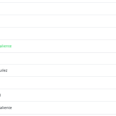
aliente
uilez
d
aliente