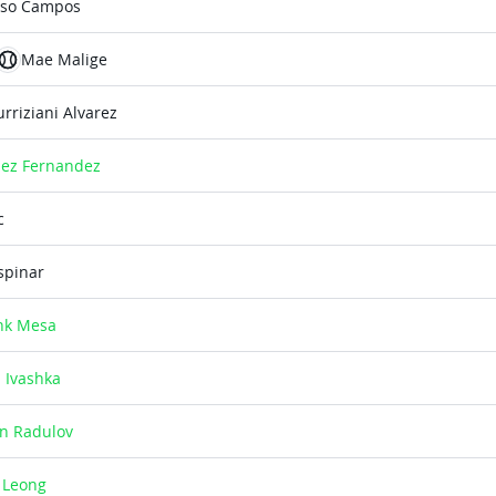
oso Campos
Mae Malige
rriziani Alvarez
lez Fernandez
c
spinar
nk Mesa
a Ivashka
an Radulov
 Leong