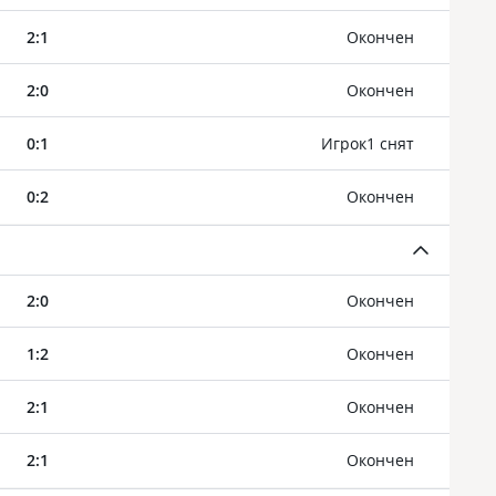
2
:
1
Oкончен
2
:
0
Oкончен
0
:
1
Игрок1 снят
0
:
2
Oкончен
2
:
0
Oкончен
1
:
2
Oкончен
2
:
1
Oкончен
2
:
1
Oкончен