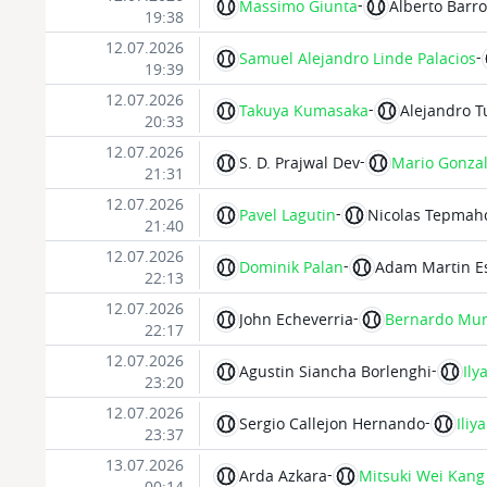
-
Massimo Giunta
Alberto Barr
19:38
12.07.2026
-
Samuel Alejandro Linde Palacios
19:39
12.07.2026
-
Takuya Kumasaka
Alejandro Tu
20:33
12.07.2026
-
S. D. Prajwal Dev
Mario Gonza
21:31
12.07.2026
-
Pavel Lagutin
Nicolas Tepmah
21:40
12.07.2026
-
Dominik Palan
Adam Martin E
22:13
12.07.2026
-
John Echeverria
Bernardo Mu
22:17
12.07.2026
-
Agustin Siancha Borlenghi
Ily
23:20
12.07.2026
-
Sergio Callejon Hernando
Iliy
23:37
13.07.2026
-
Arda Azkara
Mitsuki Wei Kang
00:14