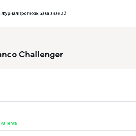
ы
Журнал
Прогнозы
База знаний
nco Challenger
Valiente