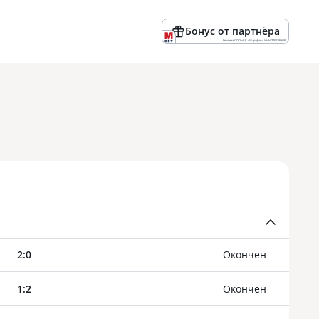
Бонус от партнёра
Реклама ООО «БК «Марафон» ИНН 7701180668
2
:
0
Oкончен
1
:
2
Oкончен