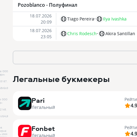
Pozoblanco - Полуфинал
18.07.2026
-
Tiago Pereira
Ilya Ivashka
20:09
18.07.2026
-
Chris Rodesch
Akira Santillan
23:05
а.
ООО
Легальные букмекеры
ари»
65167
.
GEvGo3
Pari
Рейти
а.
ООО
р»
4.
Легальный
2148
.
GUGAL9
Fonbet
Рейти
а.
ирма
4.
Легальный
»
ИНН