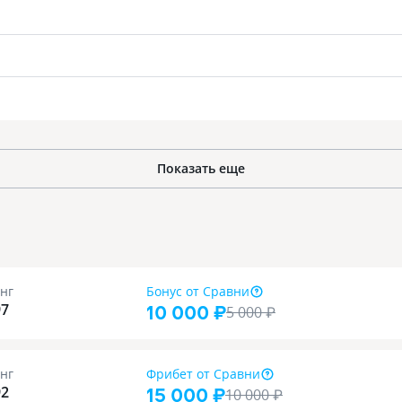
Показать еще
нг
Бонус
от Сравни
10 000 ₽
97
5 000
₽
нг
Фрибет
от Сравни
15 000 ₽
92
10 000
₽