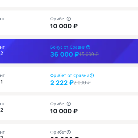
нг
Фрибет
10 000 ₽
9
нг
Бонус
от Сравни
36 000 ₽
82
15 000
₽
нг
Фрибет
от Сравни
2 222 ₽
71
2 000
₽
нг
Фрибет
10 000 ₽
62
нг
Фрибет