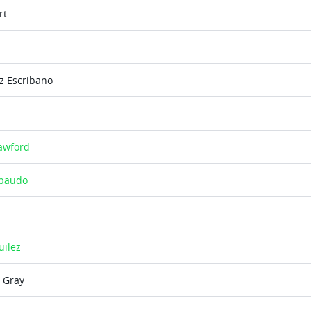
rt
z Escribano
rawford
ibaudo
uilez
r Gray