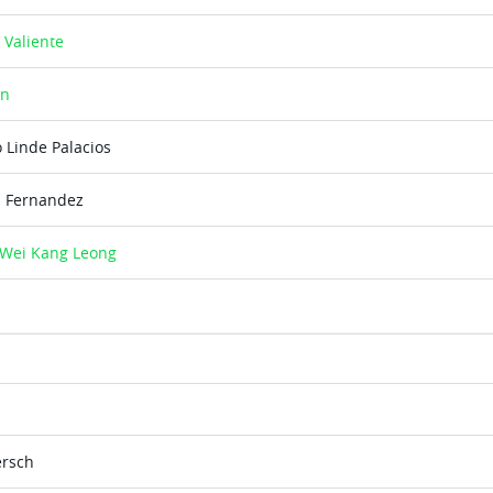
 Valiente
in
 Linde Palacios
z Fernandez
 Wei Kang Leong
ersch